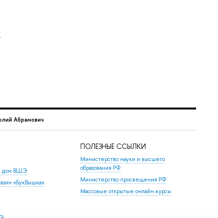
,
олий Абрамович
ПОЛЕЗНЫЕ ССЫЛКИ
Министерство науки и высшего
образования РФ
й дом ВШЭ
Министерство просвещения РФ
азин «БукВышка»
Массовые открытые онлайн-курсы
ШЭ