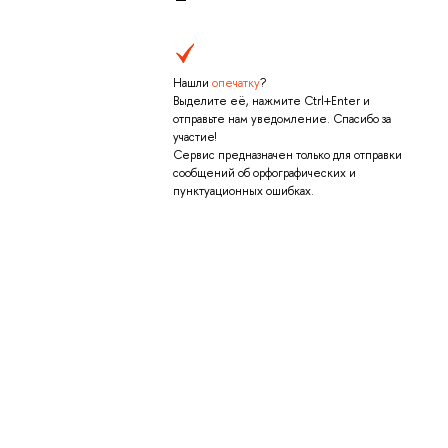
Нашли
опечатку
?
Выделите её, нажмите Ctrl+Enter и
отправьте нам уведомление. Спасибо за
участие!
Сервис предназначен только для отправки
сообщений об орфографических и
пунктуационных ошибках.