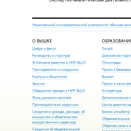
Национальный исследовательский университет «Высшая шко
О ВЫШКЕ
ОБРАЗОВАНИ
Цифры и факты
Лицей
Руководство и структура
Довузовская подго
Устойчивое развитие в НИУ ВШЭ
Олимпиады
Преподаватели и сотрудники
Прием в бакалавр
Корпуса и общежития
Вышка+
Закупки
Прием в магистра
Обращения граждан в НИУ ВШЭ
Аспирантура
Фонд целевого капитала
Дополнительное о
Противодействие коррупции
Центр развития к
Сведения о доходах, расходах, об
Бизнес-инкубато
имуществе и обязательствах
Образовательные 
имущественного характера
Обратная связь и 
Сведения об образовательной
получателями усл