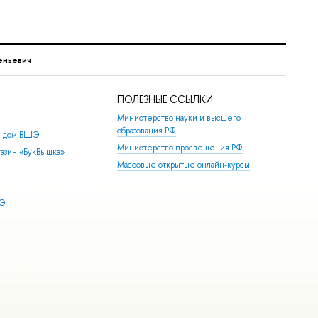
еньевич
ПОЛЕЗНЫЕ ССЫЛКИ
Министерство науки и высшего
образования РФ
й дом ВШЭ
Министерство просвещения РФ
азин «БукВышка»
Массовые открытые онлайн-курсы
ШЭ