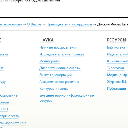
ла экономики»
→
О Вышке
→
Преподаватели и сотрудники
→
Дискин Иосиф Евг
Е
НАУКА
РЕСУРСЫ
Научные подразделения
Библиотека
товка
Исследовательские проекты
Издательски
Мониторинги
Книжный маг
иат
Диссертационные советы
Типография
Защиты диссертаций
Медиацентр
туру
Академическое развитие
Журналы В
Конкурсы и гранты
Публикации
бразование
Внешние научно-информационные
ресурсы
арьеры
р ВШЭ
партнерства
взаимодействие с
уг