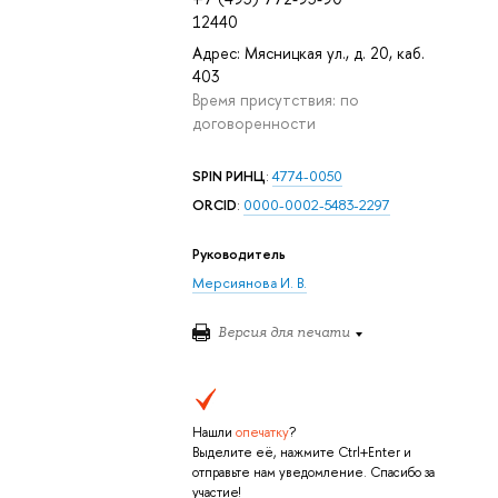
12440
Адрес: Мясницкая ул., д. 20, каб.
403
Время присутствия: по
договоренности
SPIN РИНЦ
:
4774-0050
ORCID
:
0000-0002-5483-2297
Руководитель
Мерсиянова И. В.
Версия для печати
Нашли
опечатку
?
Выделите её, нажмите Ctrl+Enter и
отправьте нам уведомление. Спасибо за
участие!