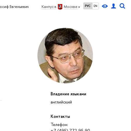
РУС
EN
осиф Евгеньевич
Кампус в
Москве
Владение языками
английский
Контакты
Телефон:
+7 (495) 772-95-90