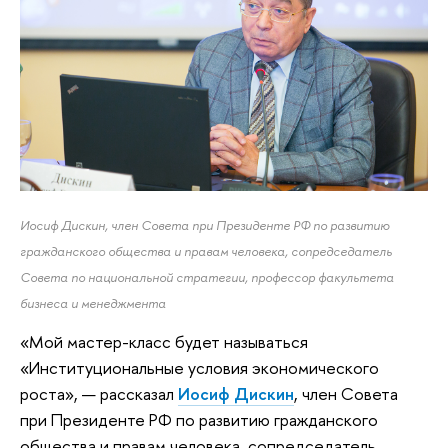
Иосиф Дискин, член Совета при Президенте РФ по развитию
гражданского общества и правам человека, сопредседатель
Совета по национальной стратегии, профессор факультета
бизнеса и менеджмента
«Мой мастер-класс будет называться
«Институциональные условия экономического
роста», — рассказал
Иосиф Дискин
, член Совета
при Президенте РФ по развитию гражданского
общества и правам человека, сопредседатель