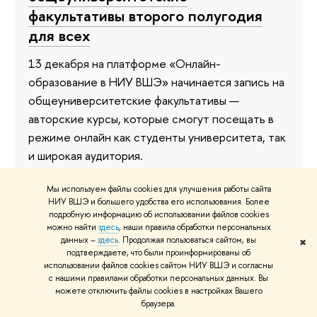
факультативы второго полугодия
для всех
13 декабря на платформе «Онлайн-
образование в НИУ ВШЭ» начинается запись на
общеуниверситетские факультативы —
авторские курсы, которые смогут посещать в
режиме онлайн как студенты университета, так
и широкая аудитория.
8 декабря 2021
Мы используем файлы cookies для улучшения работы сайта
НИУ ВШЭ и большего удобства его использования. Более
подробную информацию об использовании файлов cookies
можно найти
здесь
, наши правила обработки персональных
данных –
здесь
. Продолжая пользоваться сайтом, вы
✖
«К нам идут, чтобы общаться с
подтверждаете, что были проинформированы об
использовании файлов cookies сайтом НИУ ВШЭ и согласны
практикующими
с нашими правилами обработки персональных данных. Вы
предпринимателями и
можете отключить файлы cookies в настройках Вашего
браузера.
политиками»