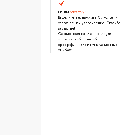
Нашли
опечатку
?
Выделите её, нажмите Ctrl+Enter и
отправьте нам уведомление. Спасибо
за участие!
Сервис предназначен только для
отправки сообщений об
орфографических и пунктуационных
ошибках.