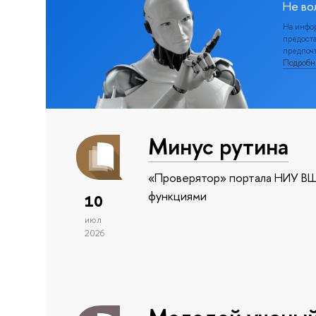
Не во
На инфо
предоста
предпочт
Подроб
Минус рутина
«Проверятор» портала НИУ ВШ
функциями
10
июл
2026