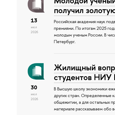
Молодой учены
получил золоту
13
Российская академия наук подв
июл
премиями. По итогам 2025 года
2026
молодым ученым России. В чи
Петербург.
Жилищный вопро
студентов НИУ
30
В Высшую школу экономики еже
июл
других стран. Определенные к
2026
общежитии, а для остальных п
материале рассказываем обо 