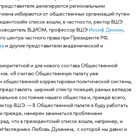
 представителя делегируются региональными
члена избираются от общественных организаций путем
зидентский» список вошли, в частности, ректор ВШЭ
руководитель ВЦИОМ, профессор ВШЭ
Иосиф Дискин
,
го центра частного права при Президенте РФ,
ва
и другие представители академической и
приоритетной и для нового состава Общественной
инов. «Я считаю Общественную палату уже
 общественной корректировки политической системы,
 представлять широкий спектр позиций, разных взглядов
еальное состояние нашего общества и, прежде всего,
ректор ВШЭ. — В Общественной палате я буду работать
к и прежде, намерен заниматься проблемами
рад, что в президентский список вошла, например, и
«Наследник» Любовь Духанина, с которой мы давно и