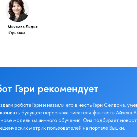
Михеева Лидия
Юрьевна
бот Гэри рекомендует
здали робота Гэри и назвали его в честь Гэри Селдона, ум
казывать будущее персонажа писателя-фантаста Айзека А
снове модель машинного обучения. Она подбирает новост
веденческих метрик пользователей на портале Вышки.