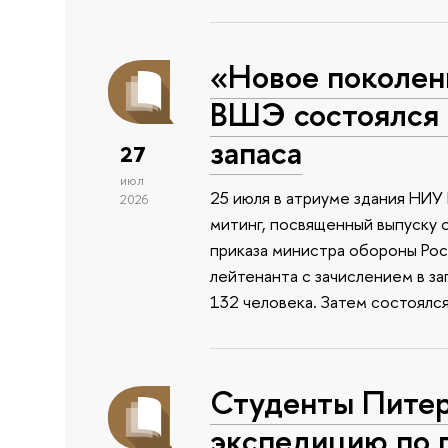
«Новое поколен
ВШЭ состоялся 
запаса
27
июл
25 июля в атриуме здания НИ
2026
митинг, посвященный выпуску 
приказа министра обороны Ро
лейтенанта с зачислением в з
132 человека. Затем состоялс
Студенты Питер
экспедицию по 