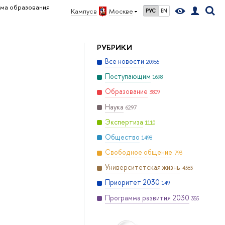
ма образования
Кампус в
Москве
РУС
EN
РУБРИКИ
Все новости
20955
Поступающим
1698
Образование
3809
Наука
6297
Экспертиза
1110
Общество
1498
Свободное общение
793
Университетская жизнь
4383
Приоритет 2030
149
Программа развития 2030
355