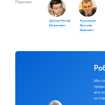
Персоны
Дискин Иосиф
Кузьминов
Евгеньевич
Ярослав
Иванович
Ро
Мы со
предс
его о
из по