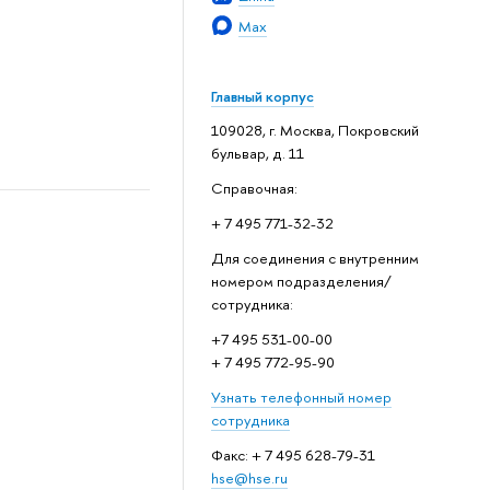
Max
Главный корпус
109028, г. Москва, Покровский
бульвар, д. 11
Справочная:
+ 7 495 771-32-32
Для соединения с внутренним
номером подразделения/
сотрудника:
+7 495 531-00-00
+ 7 495 772-95-90
Узнать телефонный номер
сотрудника
Факс: + 7 495 628-79-31
hse@hse.ru