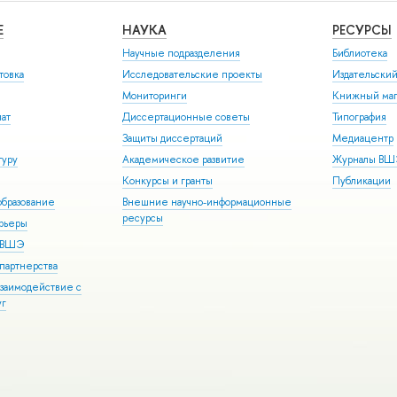
Е
НАУКА
РЕСУРСЫ
Научные подразделения
Библиотека
товка
Исследовательские проекты
Издательски
Мониторинги
Книжный маг
иат
Диссертационные советы
Типография
Защиты диссертаций
Медиацентр
туру
Академическое развитие
Журналы В
Конкурсы и гранты
Публикации
бразование
Внешние научно-информационные
ресурсы
арьеры
р ВШЭ
партнерства
взаимодействие с
уг