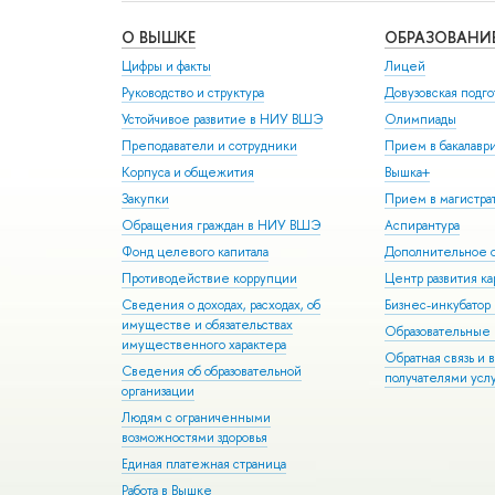
О ВЫШКЕ
ОБРАЗОВАНИ
Цифры и факты
Лицей
Руководство и структура
Довузовская подго
Устойчивое развитие в НИУ ВШЭ
Олимпиады
Преподаватели и сотрудники
Прием в бакалавр
Корпуса и общежития
Вышка+
Закупки
Прием в магистра
Обращения граждан в НИУ ВШЭ
Аспирантура
Фонд целевого капитала
Дополнительное о
Противодействие коррупции
Центр развития к
Сведения о доходах, расходах, об
Бизнес-инкубато
имуществе и обязательствах
Образовательные 
имущественного характера
Обратная связь и 
Сведения об образовательной
получателями усл
организации
Людям с ограниченными
возможностями здоровья
Единая платежная страница
Работа в Вышке