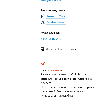
Блоги и соц. сети
ResearchGate
Academia.edu
Руководитель
Каменский А. Б.
Версия для печати
Нашли
опечатку
?
Выделите её, нажмите Ctrl+Enter и
отправьте нам уведомление. Спасибо за
участие!
Сервис предназначен только для отправки
сообщений об орфографических и
пунктуационных ошибках.