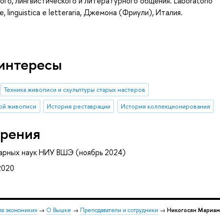
о, лингвистического и литературного общения. Laboratorio
le, linguistica e letteraria, Джемона (Фриули), Италия.
интересы
Техника живописи и скульптуры старых мастеров
ой живописи
История реставрации
История коллекционирования
рения
арных наук НИУ ВШЭ (ноябрь 2024)
2020
ла экономики»
→
О Вышке
→
Преподаватели и сотрудники
→
Никогосян Мариам