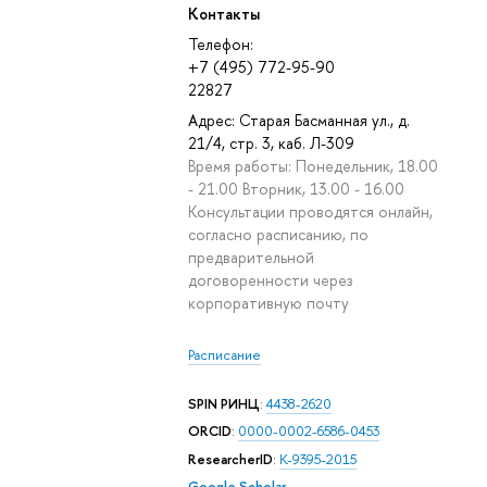
Контакты
Телефон:
+7 (495) 772-95-90
22827
Адрес: Старая Басманная ул., д.
21/4, стр. 3, каб. Л-309
Время работы: Понедельник, 18.00
- 21.00 Вторник, 13.00 - 16.00
Консультации проводятся онлайн,
согласно расписанию, по
предварительной
договоренности через
корпоративную почту
Расписание
SPIN РИНЦ
:
4438-2620
ORCID
:
0000-0002-6586-0453
ResearcherID
:
K-9395-2015
Google Scholar