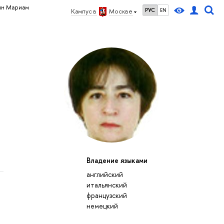
ян Мариам
РУС
EN
Кампус в
Москве
Владение языками
английский
итальянский
французский
немецкий