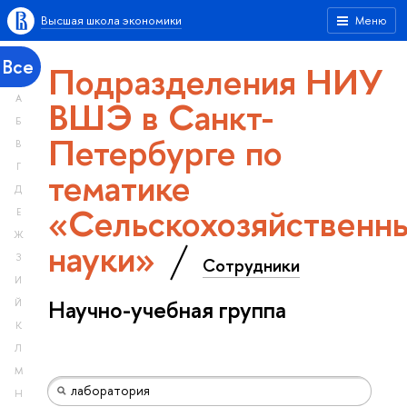
Высшая школа экономики
Меню
Все
Подразделения НИУ
А
ВШЭ в Санкт-
Б
Петербурге по
В
Г
тематике
Д
«Сельскохозяйственн
Е
Ж
науки»
З
Сотрудники
И
Научно-учебная группа
Й
К
Л
М
Н