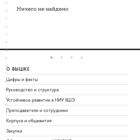
О
Ничего не найдено
П
Р
С
Т
У
Ф
Х
Ц
О ВЫШКЕ
О
Ч
Цифры и факты
Ли
Ш
Руководство и структура
До
Щ
Э
Устойчивое развитие в НИУ ВШЭ
Ол
Ю
Преподаватели и сотрудники
Пр
Я
Корпуса и общежития
Вы
Закупки
Пр