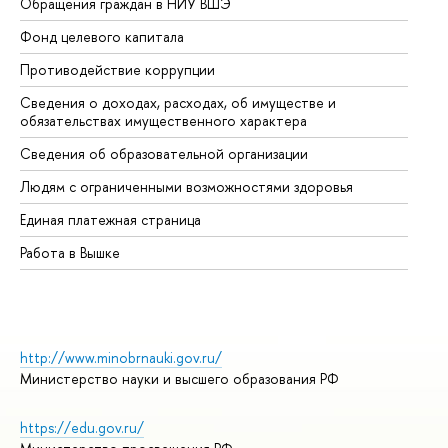
Обращения граждан в НИУ ВШЭ
Ас
Фонд целевого капитала
До
Противодействие коррупции
Це
Сведения о доходах, расходах, об имуществе и
Би
обязательствах имущественного характера
Об
Сведения об образовательной организации
Об
Людям с ограниченными возможностями здоровья
Единая платежная страница
Работа в Вышке
http://www.minobrnauki.gov.ru/
Министерство науки и высшего образования РФ
https://edu.gov.ru/