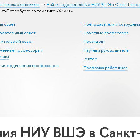
ая школа экономики»
Найти подразделение НИУ ВШЭ в Санкт-Пете
кт-Петербурге по тематике «Химия»
ый совет
Преподаватели и сотрудник
юдательный совет
Почетные профессора
ительский совет
Президент
уженные профессора и
Научный руководитель
тники
Ректор
егия ординарных профессоров
Профсоюз работников
ия НИУ ВШЭ в Санкт-