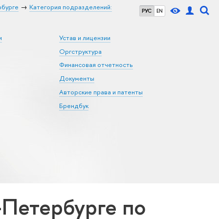
рбурге
Категория подразделений:
РУС
EN
и
Устав и лицензии
Оргструктура
Финансовая отчетность
Документы
Авторские права и патенты
Брендбук
Петербурге по