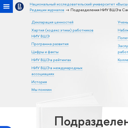
Национальный исследовательский университет «Высш
Редакции журналов
Подразделения НИУ ВШЭ в Сан
Декларация ценностей
Учен
Хартия (кодекс этики) работников
Набл
НИУ ВШЭ
Попеч
Программа развития
Засл
Цифры и факты
рабо
НИУ ВШЭ в рейтингах
Колл
НИУ ВШЭ в международных
ассоциациях
История
Мы помним
Подразделен