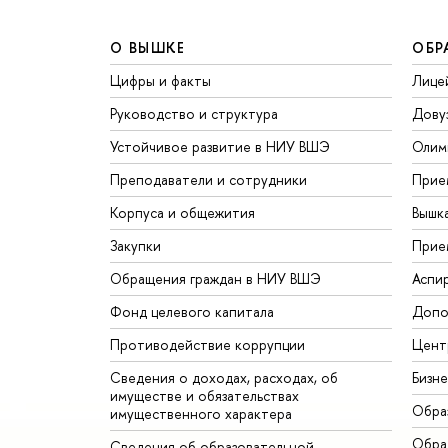
О ВЫШКЕ
ОБР
Цифры и факты
Лице
Руководство и структура
Дову
Устойчивое развитие в НИУ ВШЭ
Олим
Преподаватели и сотрудники
Прие
Корпуса и общежития
Вышк
Закупки
Прие
Обращения граждан в НИУ ВШЭ
Аспи
Фонд целевого капитала
Допо
Противодействие коррупции
Цент
Сведения о доходах, расходах, об
Бизн
имуществе и обязательствах
Обра
имущественного характера
Обрат
Сведения об образовательной