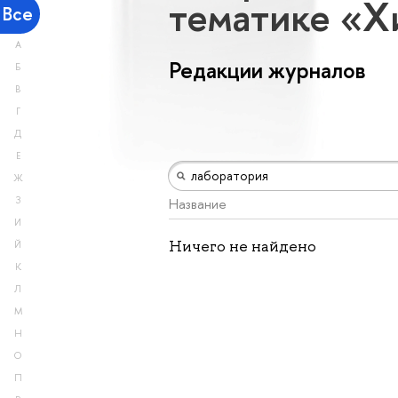
тематике «
Все
А
Редакции журналов
Б
В
Г
Д
Е
Ж
З
Название
И
Ничего не найдено
Й
К
Л
М
Н
О
П