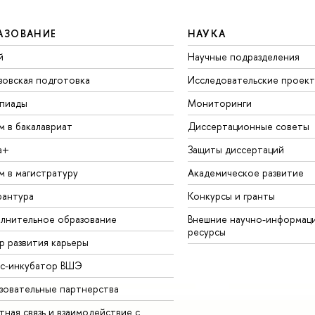
АЗОВАНИЕ
НАУКА
й
Научные подразделения
зовская подготовка
Исследовательские проек
пиады
Мониторинги
м в бакалавриат
Диссертационные советы
а+
Защиты диссертаций
м в магистратуру
Академическое развитие
рантура
Конкурсы и гранты
лнительное образование
Внешние научно-информац
ресурсы
р развития карьеры
ес-инкубатор ВШЭ
зовательные партнерства
ная связь и взаимодействие с