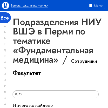
Высшая школа экономики
Меню
Все
Подразделения НИУ
А
ВШЭ в Перми по
Б
тематике
В
Г
«Фундаментальная
Д
медицина»
Е
Сотрудники
Ж
З
Факультет
И
Й
К
Л
М
Н
Ничего не найдено