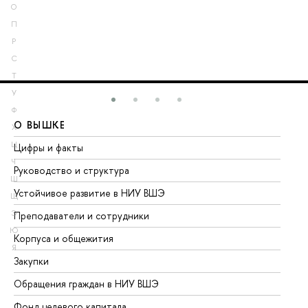
О
П
Р
С
Т
У
Ф
О ВЫШКЕ
О
Х
Ц
Цифры и факты
Ли
Ч
Руководство и структура
До
Ш
Устойчивое развитие в НИУ ВШЭ
Ол
Щ
Э
Преподаватели и сотрудники
Пр
Ю
Корпуса и общежития
Вы
Я
Закупки
Пр
Обращения граждан в НИУ ВШЭ
Ас
Фонд целевого капитала
До