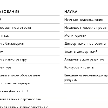
АЗОВАНИЕ
НАУКА
й
Научные подразделения
зовская подготовка
Исследовательские проек
пиады
Мониторинги
м в бакалавриат
Диссертационные советы
а+
Защиты диссертаций
м в магистратуру
Академическое развитие
рантура
Конкурсы и гранты
лнительное образование
Внешние научно-информац
ресурсы
р развития карьеры
ес-инкубатор ВШЭ
зовательные партнерства
ная связь и взаимодействие с