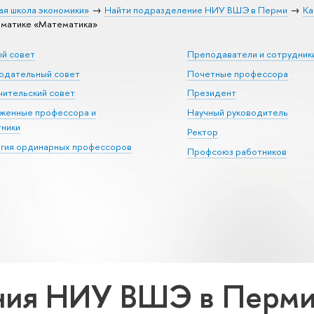
ая школа экономики»
Найти подразделение НИУ ВШЭ в Перми
Ка
матике «Математика»
ый совет
Преподаватели и сотрудник
юдательный совет
Почетные профессора
ительский совет
Президент
уженные профессора и
Научный руководитель
тники
Ректор
егия ординарных профессоров
Профсоюз работников
ия НИУ ВШЭ в Перми 