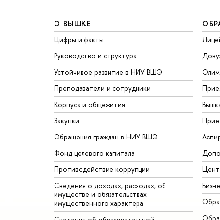
О ВЫШКЕ
ОБР
Цифры и факты
Лице
Руководство и структура
Дову
Устойчивое развитие в НИУ ВШЭ
Олим
Преподаватели и сотрудники
Прие
Корпуса и общежития
Вышк
Закупки
Прие
Обращения граждан в НИУ ВШЭ
Аспи
Фонд целевого капитала
Допо
Противодействие коррупции
Цент
Сведения о доходах, расходах, об
Бизн
имуществе и обязательствах
Обра
имущественного характера
Обрат
Сведения об образовательной