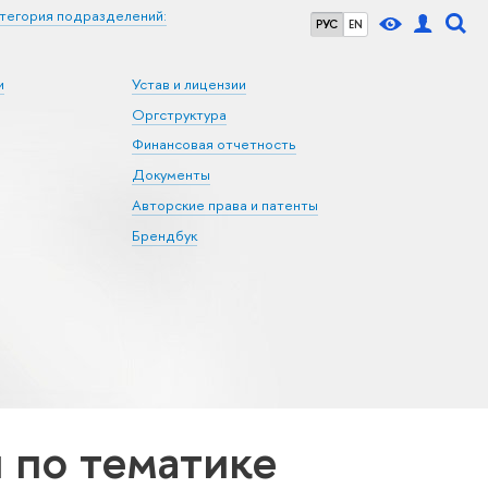
тегория подразделений:
РУС
EN
и
Устав и лицензии
Оргструктура
Финансовая отчетность
Документы
Авторские права и патенты
Брендбук
по тематике