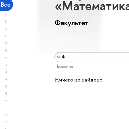
«Математик
Все
А
Факультет
Б
В
Г
Д
Е
Ж
З
Название
И
Ничего не найдено
Й
К
Л
М
Н
О
П