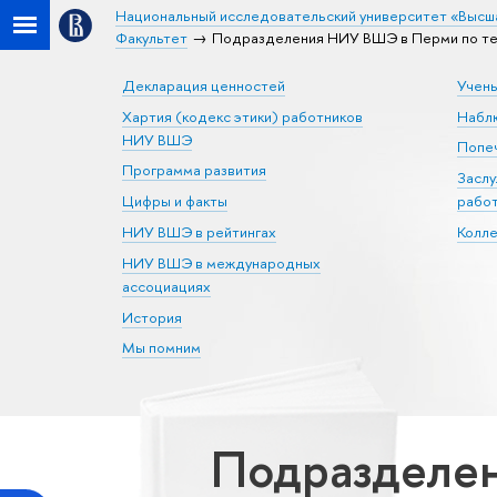
Национальный исследовательский университет «Высш
Факультет
Подразделения НИУ ВШЭ в Перми по те
Декларация ценностей
Учен
Хартия (кодекс этики) работников
Набл
НИУ ВШЭ
Попеч
Программа развития
Засл
Цифры и факты
рабо
НИУ ВШЭ в рейтингах
Колл
НИУ ВШЭ в международных
ассоциациях
История
Мы помним
Подразделен