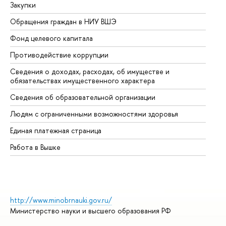
Закупки
Пр
Обращения граждан в НИУ ВШЭ
Ас
Фонд целевого капитала
До
Противодействие коррупции
Це
Сведения о доходах, расходах, об имуществе и
Би
обязательствах имущественного характера
Об
Сведения об образовательной организации
Об
Людям с ограниченными возможностями здоровья
Единая платежная страница
Работа в Вышке
http://www.minobrnauki.gov.ru/
Министерство науки и высшего образования РФ