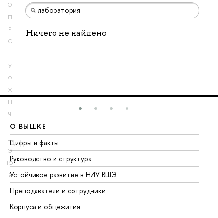
О
П
Р
Ничего не найдено
С
Т
У
Ф
Х
Ц
Ч
О ВЫШКЕ
О
Ш
Щ
Цифры и факты
Ли
Э
Руководство и структура
До
Ю
Устойчивое развитие в НИУ ВШЭ
Ол
Я
Преподаватели и сотрудники
Пр
Корпуса и общежития
Вы