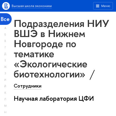
Высшая школа экономики
Меню
Все
Подразделения НИУ
А
ВШЭ в Нижнем
Б
Новгороде по
В
Г
тематике
Д
«Экологические
Е
Ж
биотехнологии»
З
И
Сотрудники
Й
К
Научная лаборатория ЦФИ
Л
М
Н