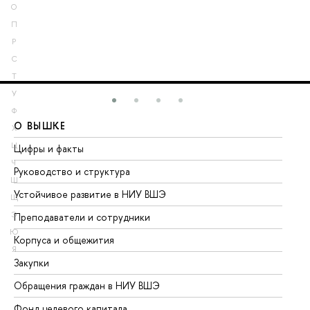
О
П
Р
С
Т
У
Ф
О ВЫШКЕ
О
Х
Ц
Цифры и факты
Ли
Ч
Руководство и структура
До
Ш
Устойчивое развитие в НИУ ВШЭ
Ол
Щ
Э
Преподаватели и сотрудники
Пр
Ю
Корпуса и общежития
Вы
Я
Закупки
Пр
Обращения граждан в НИУ ВШЭ
Ас
Фонд целевого капитала
До