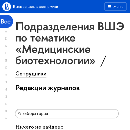
Высшая школа экономики
Меню
Все
Подразделения ВШЭ
А
по тематике
Б
«Медицинские
В
Г
биотехнологии»
Д
Е
Сотрудники
Ж
З
Редакции журналов
И
Й
К
Л
М
Н
Ничего не найдено