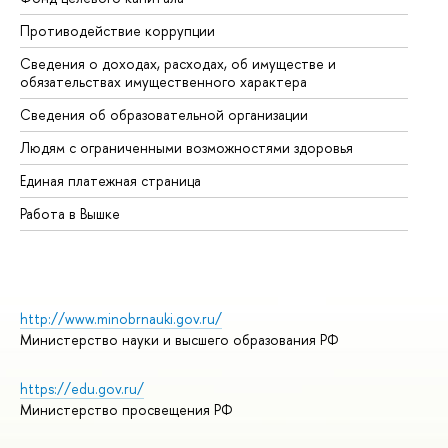
Противодействие коррупции
Це
Сведения о доходах, расходах, об имуществе и
Би
обязательствах имущественного характера
Об
Сведения об образовательной организации
Об
Людям с ограниченными возможностями здоровья
Единая платежная страница
Работа в Вышке
http://www.minobrnauki.gov.ru/
Министерство науки и высшего образования РФ
https://edu.gov.ru/
Министерство просвещения РФ