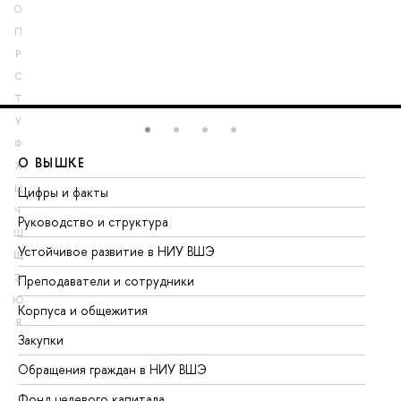
О
П
Р
С
Т
У
Ф
О ВЫШКЕ
О
Х
Ц
Цифры и факты
Ли
Ч
Руководство и структура
До
Ш
Устойчивое развитие в НИУ ВШЭ
Ол
Щ
Э
Преподаватели и сотрудники
Пр
Ю
Корпуса и общежития
Вы
Я
Закупки
Пр
Обращения граждан в НИУ ВШЭ
Ас
Фонд целевого капитала
До