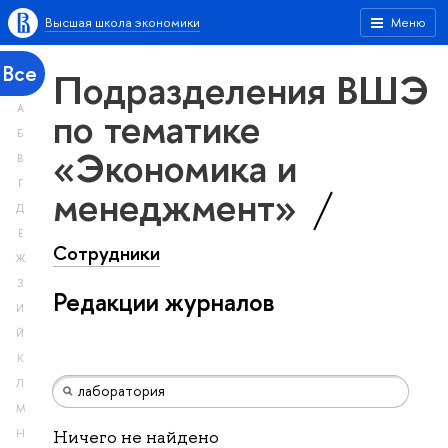
Высшая школа экономики
Меню
Все
Подразделения ВШЭ
А
по тематике
Б
«Экономика и
В
Г
менеджмент»
Д
Е
Сотрудники
Ж
З
Редакции журналов
И
Й
К
Л
М
Н
Ничего не найдено