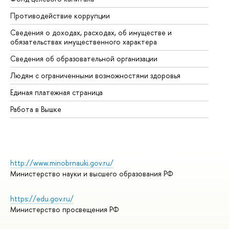
Противодействие коррупции
Це
Сведения о доходах, расходах, об имуществе и
Би
обязательствах имущественного характера
Об
Сведения об образовательной организации
Об
Людям с ограниченными возможностями здоровья
Единая платежная страница
Работа в Вышке
http://www.minobrnauki.gov.ru/
Министерство науки и высшего образования РФ
https://edu.gov.ru/
Министерство просвещения РФ