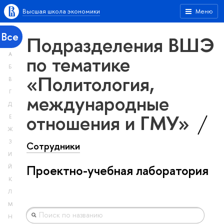
Высшая школа экономики
Меню
Все
Подразделения ВШЭ
А
по тематике
Б
«Политология,
В
Г
международные
Д
отношения и ГМУ»
Е
Ж
З
Сотрудники
И
Проектно-учебная лаборатория
Й
К
Л
М
Н