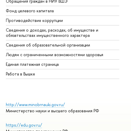
Обращения граждан в НИУ ВШЭ
Ас
Фонд целевого капитала
До
Противодействие коррупции
Це
Сведения о доходах, расходах, об имуществе и
Би
обязательствах имущественного характера
Об
Сведения об образовательной организации
Об
Людям с ограниченными возможностями здоровья
Единая платежная страница
Работа в Вышке
http://www.minobrnauki.gov.ru/
Министерство науки и высшего образования РФ
https://edu.gov.ru/