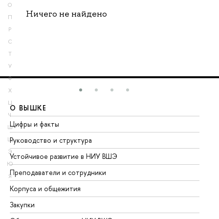
О
Ничего не найдено
П
Р
С
Т
У
Ф
Х
Ц
О ВЫШКЕ
О
Ч
Цифры и факты
Ли
Ш
Руководство и структура
До
Щ
Э
Устойчивое развитие в НИУ ВШЭ
Ол
Ю
Преподаватели и сотрудники
Пр
Я
Корпуса и общежития
Вы
Закупки
Пр