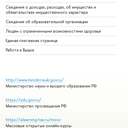
Сведения о доходах, расходах, об имуществе и
Би
обязательствах имущественного характера
Об
Сведения об образовательной организации
Об
Людям с ограниченными возможностями здоровья
Единая платежная страница
Работа в Вышке
http://www.minobrnauki.gov.ru/
Министерство науки и высшего образования РФ
https://edu.gov.ru/
Министерство просвещения РФ
https://elearning.hse.ru/mooc
Массовые открытые онлайн-курсы