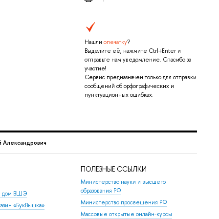
Нашли
опечатку
?
Выделите её, нажмите Ctrl+Enter и
отправьте нам уведомление. Спасибо за
участие!
Сервис предназначен только для отправки
сообщений об орфографических и
пунктуационных ошибках.
 Александрович
ПОЛЕЗНЫЕ ССЫЛКИ
Министерство науки и высшего
образования РФ
й дом ВШЭ
Министерство просвещения РФ
азин «БукВышка»
Массовые открытые онлайн-курсы