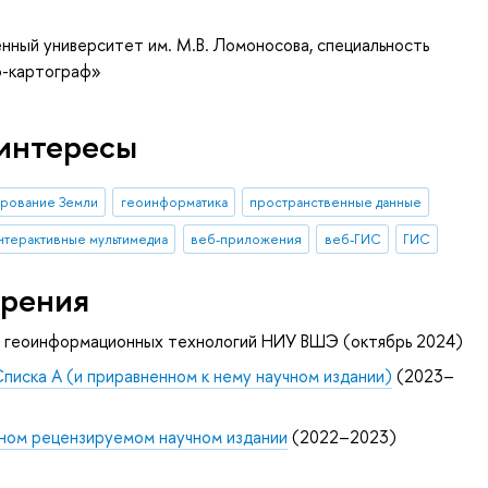
нный университет им. М.В. Ломоносова, специальность
ф-картограф»
интересы
ирование Земли
геоинформатика
пространственные данные
нтерактивные мультимедиа
веб-приложения
веб-ГИС
ГИС
рения
и геоинформационных технологий НИУ ВШЭ (октябрь 2024)
Списка А (и приравненном к нему научном издании)
(2023–
ном рецензируемом научном издании
(2022–2023)