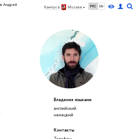
в Андрей
РУС
EN
Кампус в
Москве
Владение языками
английский
немецкий
Контакты
Телефон: