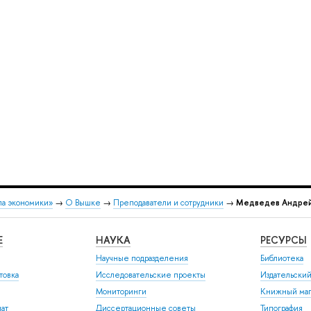
ла экономики»
→
О Вышке
→
Преподаватели и сотрудники
→
Медведев Андрей
Е
НАУКА
РЕСУРСЫ
Научные подразделения
Библиотека
товка
Исследовательские проекты
Издательски
Мониторинги
Книжный маг
иат
Диссертационные советы
Типография