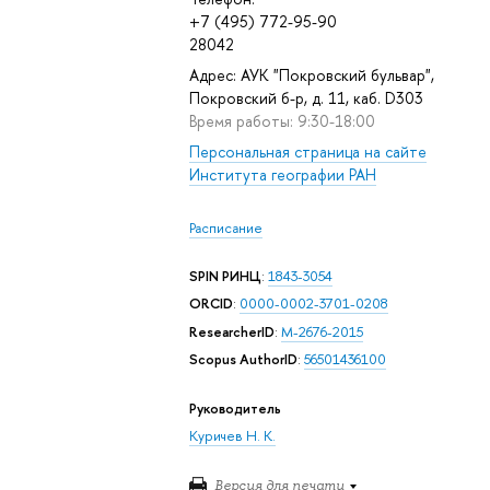
+7 (495) 772-95-90
28042
Адрес: АУК "Покровский бульвар",
Покровский б-р, д. 11, каб. D303
Время работы: 9:30-18:00
Персональная страница на сайте
Института географии РАН
Расписание
SPIN РИНЦ
:
1843-3054
ORCID
:
0000-0002-3701-0208
ResearcherID
:
M-2676-2015
Scopus AuthorID
:
56501436100
Руководитель
Куричев Н. К.
Версия для печати