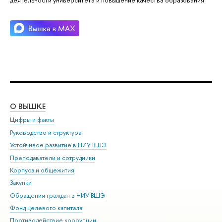
деятельности университета и повышение качества образования
О ВЫШКЕ
ОБ
Цифры и факты
Ли
Руководство и структура
Дов
Устойчивое развитие в НИУ ВШЭ
Ол
Преподаватели и сотрудники
При
Корпуса и общежития
Вы
Закупки
При
Обращения граждан в НИУ ВШЭ
Ас
Фонд целевого капитала
До
Противодействие коррупции
Цен