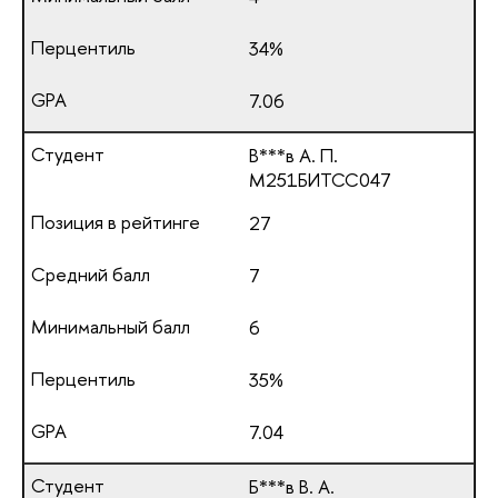
34%
7.06
В***в А. П.
М251БИТСС047
27
7
6
35%
7.04
Б***в В. А.