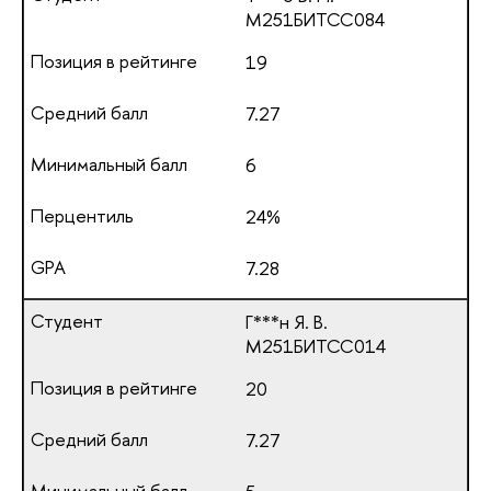
М251БИТСС084
19
7.27
6
24%
7.28
Г***н Я. В.
М251БИТСС014
20
7.27