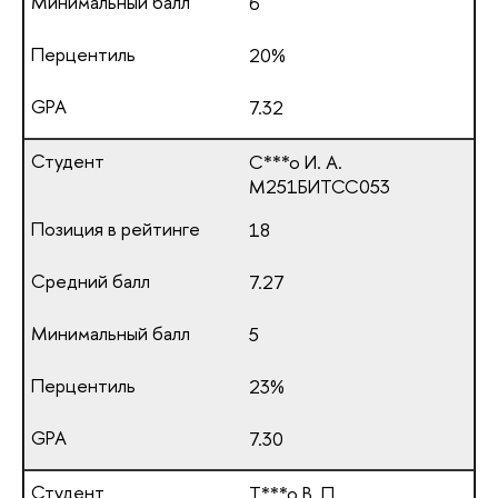
6
20%
7.32
С***о И. А.
М251БИТСС053
18
7.27
5
23%
7.30
Т***о В. П.