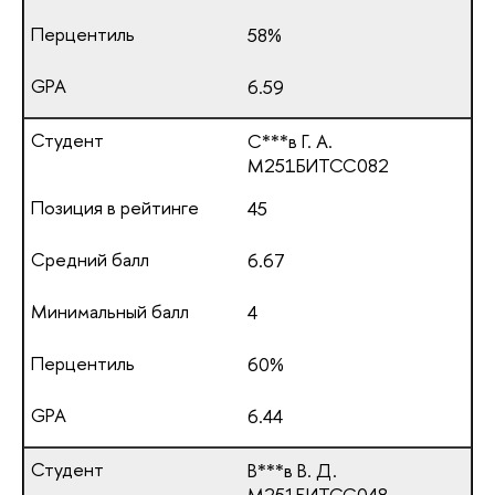
58%
6.59
С***в Г. А.
М251БИТСС082
45
6.67
4
60%
6.44
В***в В. Д.
М251БИТСС048