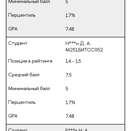
5
17%
7.48
Н***н Д. А.
М251БИТСС052
14 - 15
7.5
5
17%
7.48
Б***в Н. А.