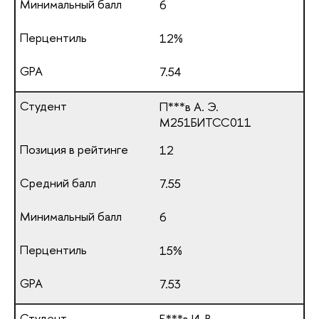
6
12%
7.54
П***в А. Э.
М251БИТСС011
12
7.55
6
15%
7.53
Б***в И. В.