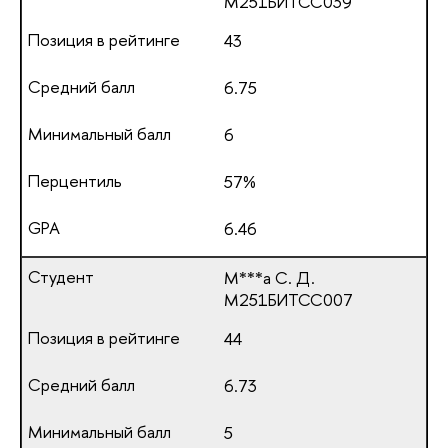
М251БИТСС039
43
6.75
6
57%
6.46
М***а С. Д.
М251БИТСС007
44
6.73
5