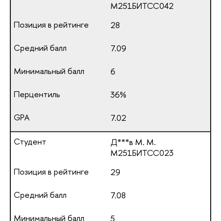
М251БИТСС042
28
7.09
6
36%
7.02
Д***в М. М.
М251БИТСС023
29
7.08
5