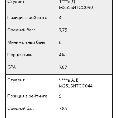
Т***а Д. -.
М251БИТСС090
4
7.73
6
4%
7.87
Ч***в А. В.
М251БИТСС044
5
7.83