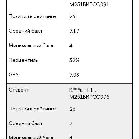
М251БИТСС091
25
7.17
4
32%
7.08
К***ш Н. Н.
М251БИТСС076
26
7
4