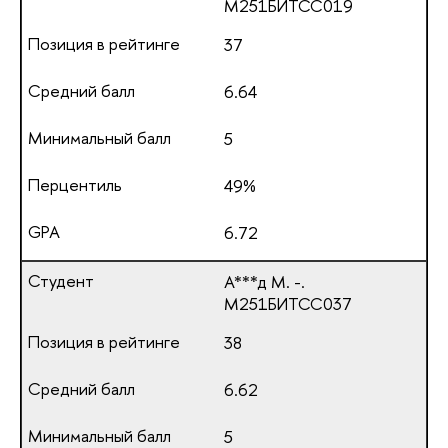
М251БИТСС019
37
6.64
5
49%
6.72
А***д М. -.
М251БИТСС037
38
6.62
5