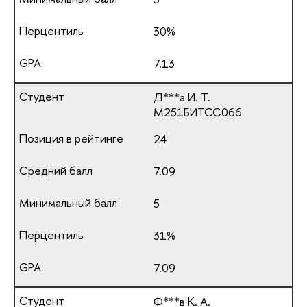
30%
7.13
Д***а И. Т.
М251БИТСС066
24
7.09
5
31%
7.09
Ф***в К. А.