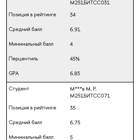
М251БИТСС031
34
6.91
4
45%
6.83
М***в М. Р.
М251БИТСС071
35
6.75
5