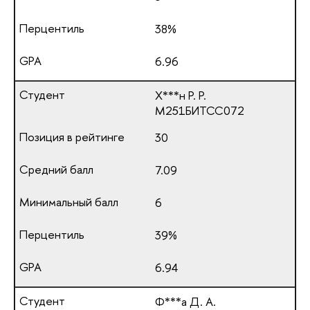
38%
6.96
Х***н Р. Р.
М251БИТСС072
30
7.09
6
39%
6.94
Ф***а Д. А.