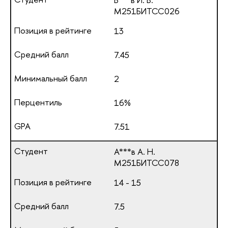
М251БИТСС026
13
7.45
2
16%
7.51
А***в А. Н.
М251БИТСС078
14 - 15
7.5