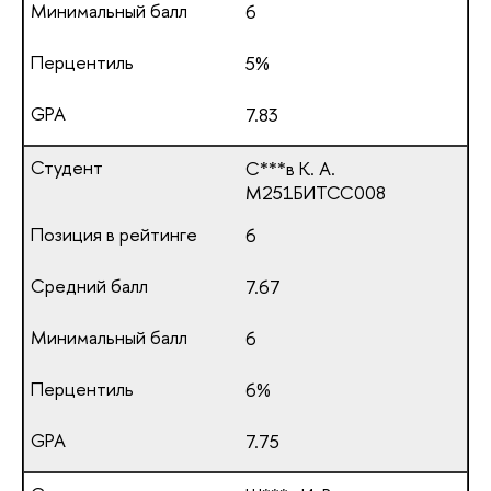
6
5%
7.83
С***в К. А.
М251БИТСС008
6
7.67
6
6%
7.75