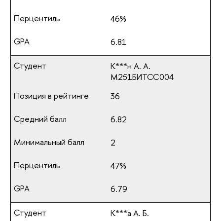
46%
6.81
К***н А. А.
М251БИТСС004
36
6.82
2
47%
6.79
К***а А. Б.