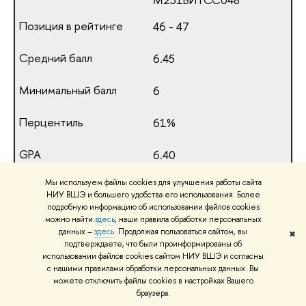
46 - 47
6.45
6
61%
6.40
Мы используем файлы cookies для улучшения работы сайта
Т***в А. А.
НИУ ВШЭ и большего удобства его использования. Более
М251БИТСС016
подробную информацию об использовании файлов cookies
можно найти
здесь
, наши правила обработки персональных
46 - 47
данных –
здесь
. Продолжая пользоваться сайтом, вы
✖
подтверждаете, что были проинформированы об
использовании файлов cookies сайтом НИУ ВШЭ и согласны
6.36
с нашими правилами обработки персональных данных. Вы
можете отключить файлы cookies в настройках Вашего
4
браузера.