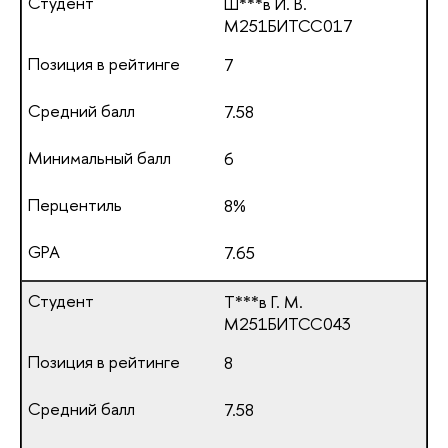
Ш***в И. В.
М251БИТСС017
7
7.58
6
8%
7.65
Т***в Г. М.
М251БИТСС043
8
7.58