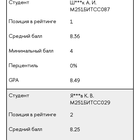
Ш***к А. И.
М251БИТСС087
1
8.36
4
0%
8.49
Я***в К. В.
М251БИТСС029
2
8.25