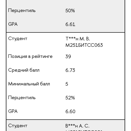
50%
6.61
Т***н М. В.
М251БИТСС063
39
6.73
5
52%
6.60
В***н А. С.