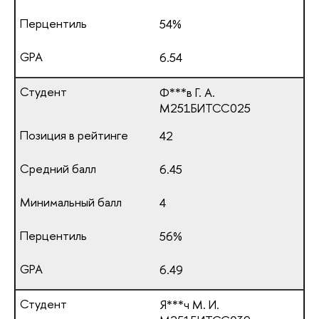
54%
6.54
Ф***в Г. А.
М251БИТСС025
42
6.45
4
56%
6.49
Я***ч М. И.