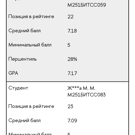
М251БИТСС059
22
7.18
5
28%
7.17
Ж***а М. М.
М251БИТСС083
23
7.09
5