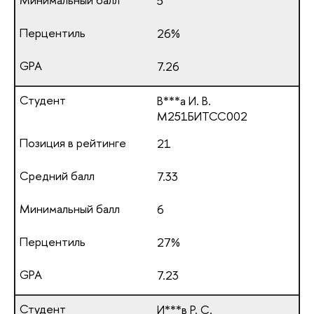
5
26%
7.26
В***а И. В.
М251БИТСС002
21
7.33
6
27%
7.23
И***в Р. С.