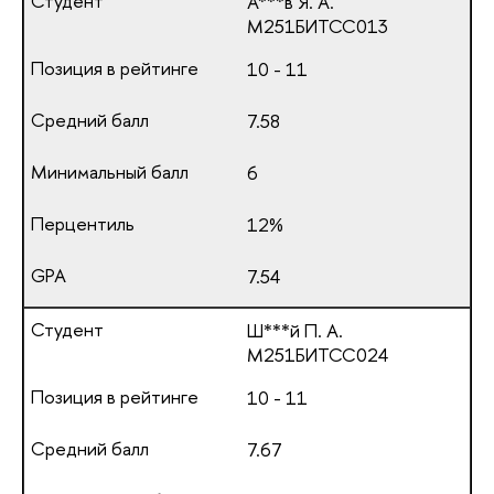
А***в Я. А.
М251БИТСС013
10 - 11
7.58
6
12%
7.54
Ш***й П. А.
М251БИТСС024
10 - 11
7.67