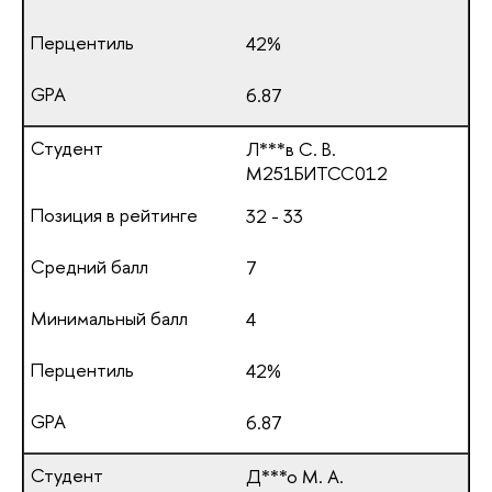
42%
6.87
Л***в С. В.
М251БИТСС012
32 - 33
7
4
42%
6.87
Д***о М. А.