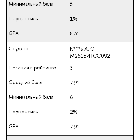
5
1%
8.35
К***в А. С.
М251БИТСС092
3
7.91
6
2%
7.91