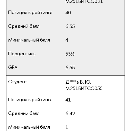
М251БИТСС021
40
6.55
4
53%
6.55
Д***в Б. Ю.
М251БИТСС055
41
6.42
1