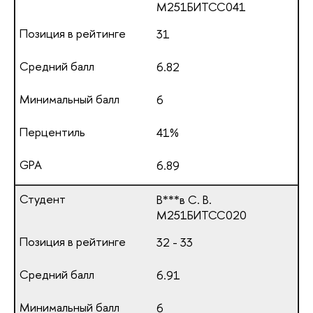
М251БИТСС041
31
6.82
6
41%
6.89
В***в С. В.
М251БИТСС020
32 - 33
6.91
6