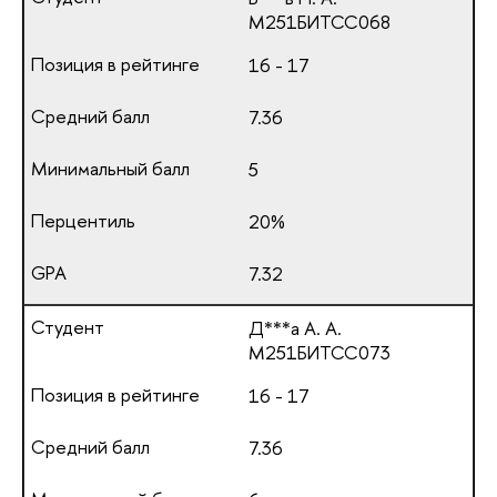
М251БИТСС068
16 - 17
7.36
5
20%
7.32
Д***а А. А.
М251БИТСС073
16 - 17
7.36