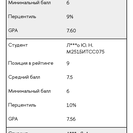
6
9%
7.60
Л***о Ю. Н.
М251БИТСС075
9
7.5
6
10%
7.56