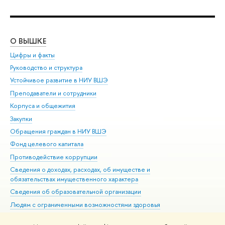
О ВЫШКЕ
ОБ
Цифры и факты
Ли
Руководство и структура
Дов
Устойчивое развитие в НИУ ВШЭ
Ол
Преподаватели и сотрудники
При
Корпуса и общежития
Вы
Закупки
При
Обращения граждан в НИУ ВШЭ
Ас
Фонд целевого капитала
До
Противодействие коррупции
Цен
Сведения о доходах, расходах, об имуществе и
Би
обязательствах имущественного характера
Об
Сведения об образовательной организации
Обр
Людям с ограниченными возможностями здоровья
Единая платежная страница