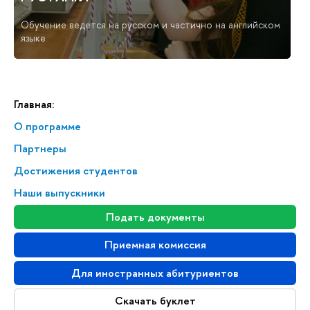
Обучение ведется на русском и частично на английском
языке
Главная:
О программе
Партнеры
Достижения студентов
Наши выпускники
Подать документы
Приемная комиссия
Для иностранных абитуриентов
Скачать буклет