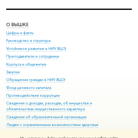
О ВЫШКЕ
ОБ
Цифры и факты
Ли
Руководство и структура
Дов
Устойчивое развитие в НИУ ВШЭ
Ол
Преподаватели и сотрудники
При
Корпуса и общежития
Вы
Закупки
При
Обращения граждан в НИУ ВШЭ
Ас
Фонд целевого капитала
До
Противодействие коррупции
Цен
Сведения о доходах, расходах, об имуществе и
Би
обязательствах имущественного характера
Об
Сведения об образовательной организации
Обр
Людям с ограниченными возможностями здоровья
Единая платежная страница