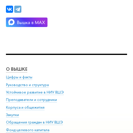
О ВЫШКЕ
ОБ
Цифры и факты
Ли
Руководство и структура
Дов
Устойчивое развитие в НИУ ВШЭ
Ол
Преподаватели и сотрудники
При
Корпуса и общежития
Вы
Закупки
При
Обращения граждан в НИУ ВШЭ
Ас
Фонд целевого капитала
До