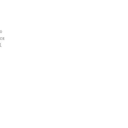
о
ся
1