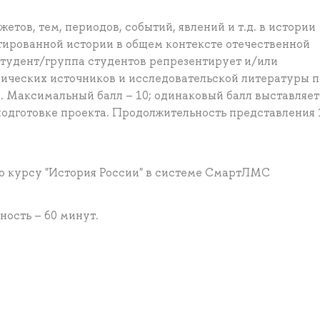
етов, тем, периодов, событий, явлений и т.д. в истории
нтированной истории в общем контексте отечественной
тудент/группа студентов репрезентирует и/или
рических источников и исследовательской литературы п
. Максимальный балл – 10; одинаковый балл выставляет
подготовке проекта. Продолжительность представления 
по курсу "История России" в системе СмартЛМС
ость – 60 минут.