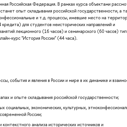
енная Российская Федерация. В рамках курса объектами рассм
 станет опыт складывания российской государственности, а т
конфессиональные и т.д. процессы, имевшие место на террито
4 кредита) для студентов неисторических направлений и
нятий лекционного (16 часов) и семинарского (60 часов) тип
айн-курс "История России" (44 часа).
ы, события и явления в России и мире в их динамике и взаимо
апах и опыте складывания российской государственности;
х социальных, экономических, культурных, этноконфессионал
 современной России;
 контекстного анализа исторических источников и