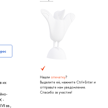
прос
Нашли
опечатку
?
Выделите её, нажмите Ctrl+Enter и
в их
отправьте нам уведомление.
Спасибо за участие!
йно-
X -
II вв.,