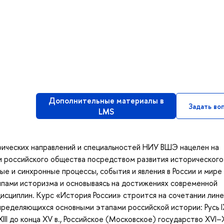
Дополнительные материалы в
Задать во
LMS
рических направлений и специальностей НИУ ВШЭ нацелен на
 российского общества посредством развития исторического
е и синхронные процессы, события и явления в России и мире 
ципами историзма и основываясь на достижениях современной
исциплин. Курс «История России» строится на сочетании лине
пределяющихся основными этапами российской истории: Русь I
XIII до конца XV в., Российское (Московское) государство XVI–XV