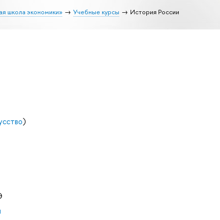
ая школа экономики»
Учебные курсы
История России
усство
)
Э
ч