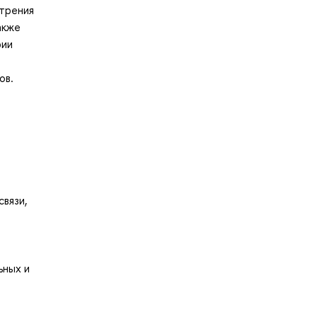
отрения
акже
рии
ов.
связи,
ьных и