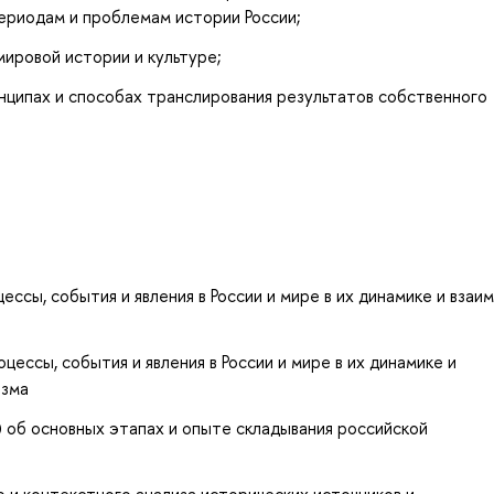
ериодам и проблемам истории России;
мировой истории и культуре;
нципах и способах транслирования результатов собственного
сы, события и явления в России и мире в их динамике и взаим
ессы, события и явления в России и мире в их динамике и
изма
 об основных этапах и опыте складывания российской
и контекстного анализа исторических источников и