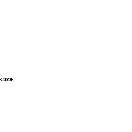
освязи,