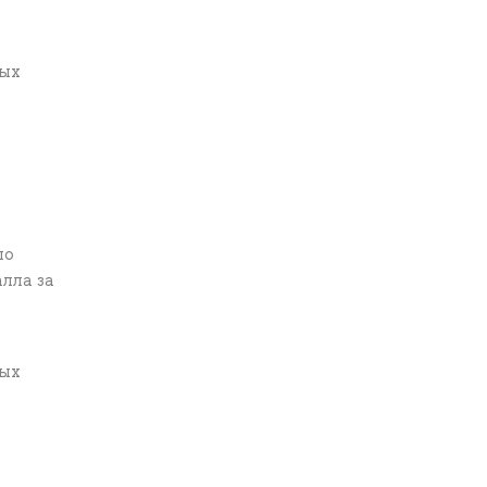
рых
по
лла за
рых