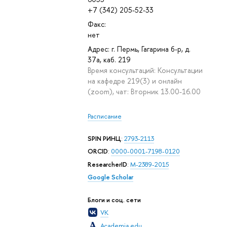
+7 (342) 205-52-33
Факс:
нет
Адрес: г. Пермь, Гагарина б-р, д.
37а, каб. 219
Время консультаций: Консультации
на кафедре 219(3) и онлайн
(zoom), чат: Вторник 13.00-16.00
Расписание
SPIN РИНЦ
:
2793-2113
ORCID
:
0000-0001-7198-0120
ResearcherID
:
M-2389-2015
Google Scholar
Блоги и соц. сети
VK
Academia.edu