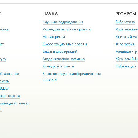
Е
НАУКА
РЕСУРСЫ
Научные подразделения
Библиотека
товка
Исследовательские проекты
Издательски
Мониторинги
Книжный маг
иат
Диссертационные советы
Типография
Защиты диссертаций
Медиацентр
туру
Академическое развитие
Журналы В
Конкурсы и гранты
Публикации
бразование
Внешние научно-информационные
ресурсы
арьеры
р ВШЭ
партнерства
взаимодействие с
уг