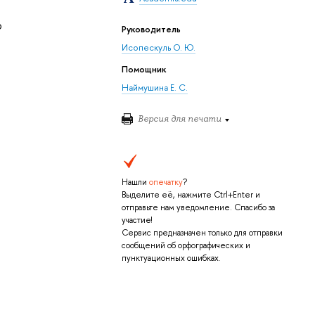
о
Руководитель
Исопескуль О. Ю.
Помощник
Наймушина Е. С.
Версия для печати
Нашли
опечатку
?
Выделите её, нажмите Ctrl+Enter и
отправьте нам уведомление. Спасибо за
участие!
Сервис предназначен только для отправки
сообщений об орфографических и
пунктуационных ошибках.