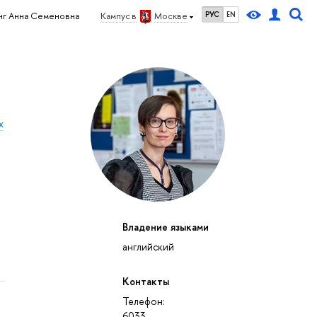
РУС
EN
г Анна Семеновна
Кампус в
Москве
х
Владение языками
английский
Контакты
Телефон:
6033