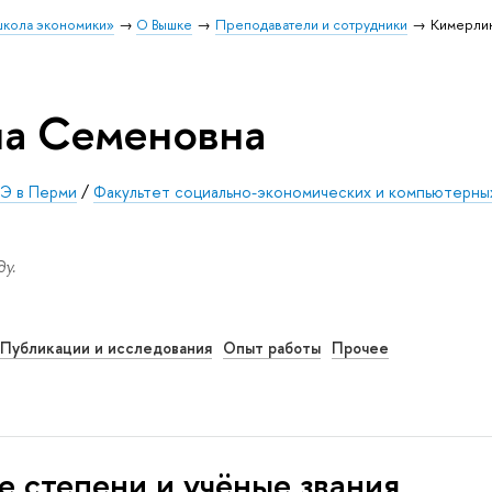
школа экономики»
О Вышке
Преподаватели и сотрудники
Кимерлин
на Семеновна
Э в Перми
/
Факультет социально-экономических и компьютерны
у.
Публикации и исследования
Опыт работы
Прочее
е степени и учёные звания