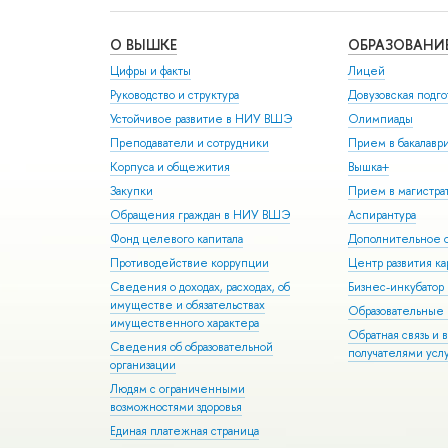
О ВЫШКЕ
ОБРАЗОВАНИ
Цифры и факты
Лицей
Руководство и структура
Довузовская подго
Устойчивое развитие в НИУ ВШЭ
Олимпиады
Преподаватели и сотрудники
Прием в бакалавр
Корпуса и общежития
Вышка+
Закупки
Прием в магистра
Обращения граждан в НИУ ВШЭ
Аспирантура
Фонд целевого капитала
Дополнительное о
Противодействие коррупции
Центр развития к
Сведения о доходах, расходах, об
Бизнес-инкубато
имуществе и обязательствах
Образовательные 
имущественного характера
Обратная связь и 
Сведения об образовательной
получателями усл
организации
Людям с ограниченными
возможностями здоровья
Единая платежная страница