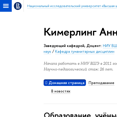
Национальный исследовательский университет «Высшая 
Кимерлинг Ан
заведующий кафедрой, Доцент:
НИУ ВШ
наук
/
Кафедра гуманитарных дисциплин
Начала работать в НИУ ВШЭ в 2011 год
Научно-педагогический стаж: 26 лет.
Домашняя страница
Преподавание
В новостях
Oбразование, учёны