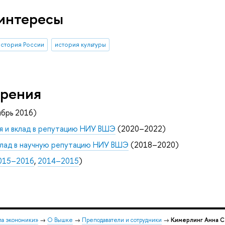
интересы
история России
история культуры
рения
брь 2016)
я и вклад в репутацию НИУ ВШЭ
(2020–2022)
вклад в научную репутацию НИУ ВШЭ
(2018–2020)
015–2016
,
2014–2015
)
ла экономики»
→
О Вышке
→
Преподаватели и сотрудники
→
Кимерлинг Анна 