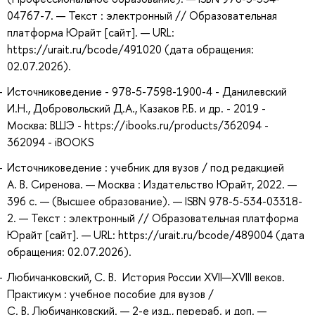
04767-7. — Текст : электронный // Образовательная
платформа Юрайт [сайт]. — URL:
https://urait.ru/bcode/491020 (дата обращения:
02.07.2026).
Источниковедение - 978-5-7598-1900-4 - Данилевский
И.Н., Добровольский Д.А., Казаков Р.Б. и др. - 2019 -
Москва: ВШЭ - https://ibooks.ru/products/362094 -
362094 - iBOOKS
Источниковедение : учебник для вузов / под редакцией
А. В. Сиренова. — Москва : Издательство Юрайт, 2022. —
396 с. — (Высшее образование). — ISBN 978-5-534-03318-
2. — Текст : электронный // Образовательная платформа
Юрайт [сайт]. — URL: https://urait.ru/bcode/489004 (дата
обращения: 02.07.2026).
Любичанковский, С. В. История России XVII—XVIII веков.
Практикум : учебное пособие для вузов /
С. В. Любичанковский. — 2-е изд., перераб. и доп. —