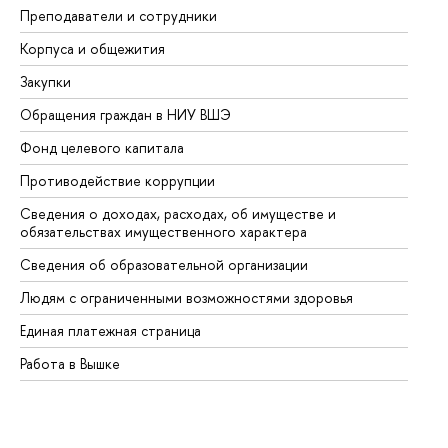
Преподаватели и сотрудники
Пр
Корпуса и общежития
Вы
Закупки
Пр
Обращения граждан в НИУ ВШЭ
Ас
Фонд целевого капитала
До
Противодействие коррупции
Це
Сведения о доходах, расходах, об имуществе и
Би
обязательствах имущественного характера
Об
Сведения об образовательной организации
Об
Людям с ограниченными возможностями здоровья
Единая платежная страница
Работа в Вышке