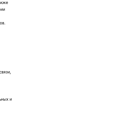
акже
рии
ов.
связи,
ьных и