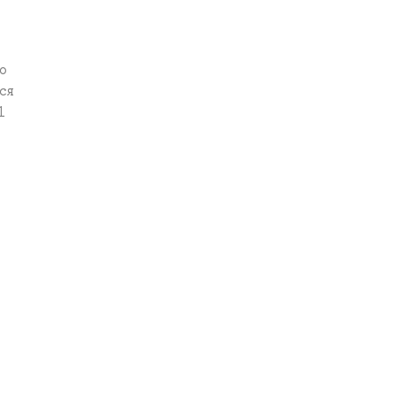
о
ся
1