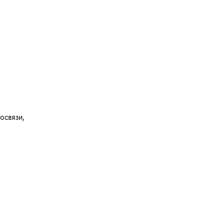
освязи,