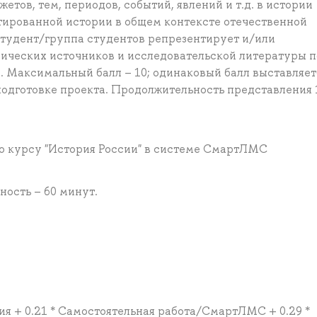
етов, тем, периодов, событий, явлений и т.д. в истории
нтированной истории в общем контексте отечественной
тудент/группа студентов репрезентирует и/или
рических источников и исследовательской литературы п
. Максимальный балл – 10; одинаковый балл выставляет
подготовке проекта. Продолжительность представления 
по курсу "История России" в системе СмартЛМС
ость – 60 минут.
тия + 0.21 * Самостоятельная работа/СмартЛМС + 0.29 *