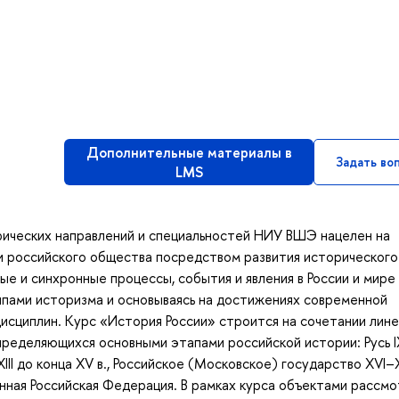
Дополнительные материалы в
Задать во
LMS
рических направлений и специальностей НИУ ВШЭ нацелен на
 российского общества посредством развития исторического
е и синхронные процессы, события и явления в России и мире 
ципами историзма и основываясь на достижениях современной
исциплин. Курс «История России» строится на сочетании лине
пределяющихся основными этапами российской истории: Русь I
XIII до конца XV в., Российское (Московское) государство XVI–XV
енная Российская Федерация. В рамках курса объектами рассм