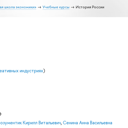
ая школа экономики»
Учебные курсы
История России
еативных индустриях
)
Э
озументик Кирилл Витальевич
,
Сенина Анна Васильевна