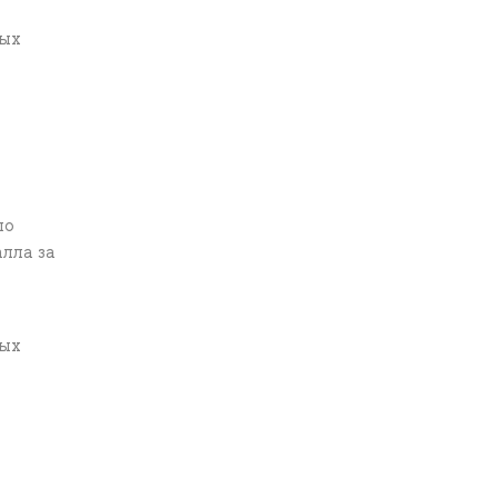
рых
по
лла за
рых