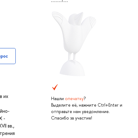
прос
в их
Нашли
опечатку
?
Выделите её, нажмите Ctrl+Enter и
йно-
отправьте нам уведомление.
Спасибо за участие!
X -
II вв.,
отрения