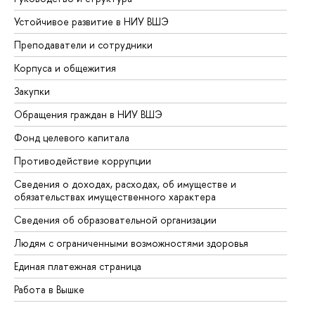
Устойчивое развитие в НИУ ВШЭ
Ол
Преподаватели и сотрудники
Пр
Корпуса и общежития
Вы
Закупки
Пр
Обращения граждан в НИУ ВШЭ
Ас
Фонд целевого капитала
До
Противодействие коррупции
Це
Сведения о доходах, расходах, об имуществе и
Би
обязательствах имущественного характера
Об
Сведения об образовательной организации
Об
Людям с ограниченными возможностями здоровья
Единая платежная страница
Работа в Вышке