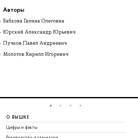
Авторы
Бабкова Галина Олеговна
Юрский Александр Юрьевич
Пучков Павел Андреевич
Молотов Кирилл Игоревич
О ВЫШКЕ
О
Цифры и факты
Ли
Руководство и структура
До