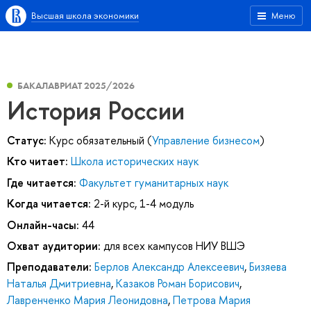
Высшая школа экономики
Меню
БАКАЛАВРИАТ 2025/2026
История России
Статус:
Курс обязательный (
Управление бизнесом
)
Кто читает:
Школа исторических наук
Где читается:
Факультет гуманитарных наук
Когда читается:
2-й курс, 1-4 модуль
Онлайн-часы:
44
Охват аудитории:
для всех кампусов НИУ ВШЭ
Преподаватели:
Берлов Александр Алексеевич
,
Бизяева
Наталья Дмитриевна
,
Казаков Роман Борисович
,
Лавренченко Мария Леонидовна
,
Петрова Мария