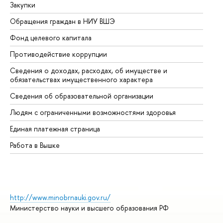
Закупки
Пр
Обращения граждан в НИУ ВШЭ
Ас
Фонд целевого капитала
До
Противодействие коррупции
Це
Сведения о доходах, расходах, об имуществе и
Би
обязательствах имущественного характера
Об
Сведения об образовательной организации
Об
Людям с ограниченными возможностями здоровья
Единая платежная страница
Работа в Вышке
http://www.minobrnauki.gov.ru/
Министерство науки и высшего образования РФ