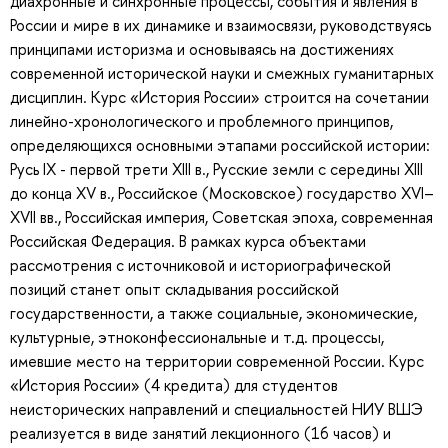
диахронные и синхронные процессы, события и явления в
России и мире в их динамике и взаимосвязи, руководствуясь
принципами историзма и основываясь на достижениях
современной исторической науки и смежных гуманитарных
дисциплин. Курс «История России» строится на сочетании
линейно-хронологического и проблемного принципов,
определяющихся основными этапами российской истории:
Русь IX - первой трети XIII в., Русские земли с середины XIII
до конца XV в., Российское (Московское) государство XVI–
XVII вв., Российская империя, Советская эпоха, современная
Российская Федерация. В рамках курса объектами
рассмотрения с источниковой и историографической
позиций станет опыт складывания российской
государственности, а также социальные, экономические,
культурные, этноконфессиональные и т.д. процессы,
имевшие место на территории современной России. Курс
«История России» (4 кредита) для студентов
неисторических направлений и специальностей НИУ ВШЭ
реализуется в виде занятий лекционного (16 часов) и