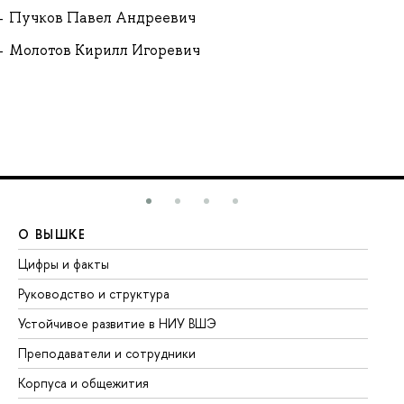
Пучков Павел Андреевич
Молотов Кирилл Игоревич
О ВЫШКЕ
О
Цифры и факты
Ли
Руководство и структура
До
Устойчивое развитие в НИУ ВШЭ
Ол
Преподаватели и сотрудники
Пр
Корпуса и общежития
Вы