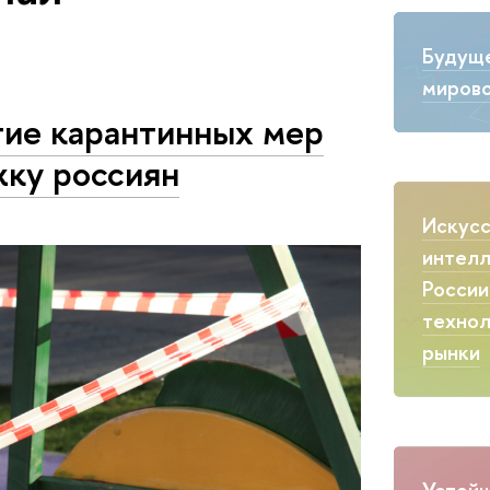
Будущ
мирово
тие карантинных мер
жку россиян
Искус
интелл
России
технол
рынки
Устойч