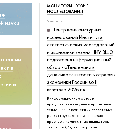
МОНИТОРИНГОВЫЕ
ИССЛЕДОВАНИЯ
ее
5 августа
й науки
Центр конъюнктурных
исследований Института
статистических исследований
и экономики знаний НИУ ВШЭ
ственный
подготовил информационный
обзор - «Тенденции в
ект в
динамике занятости в отраслях
:
экономики России во II
огии и
квартале 2026 г.»
В информационном обзоре
представлены текущие и прогнозные
тенденции на важнейших отраслевых
рынках труда, которые отражают
простые и композитные индикаторы
занятости (Индекс кадровой
ивое