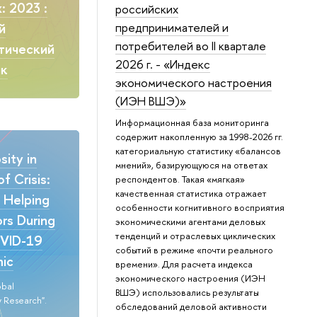
: 2023 :
российских
предпринимателей и
й
потребителей во II квартале
тический
2026 г. - «Индекс
ик
экономического настроения
(ИЭН ВШЭ)»
Информационная база мониторинга
содержит накопленную за 1998-2026 гг.
категориальную статистику «балансов
ity in
мнений», базирующуюся на ответах
f Crisis:
респондентов. Такая «мягкая»
качественная статистика отражает
n Helping
особенности когнитивного восприятия
rs During
экономическими агентами деловых
тенденций и отраслевых циклических
VID-19
событий в режиме «почти реального
ic
времени». Для расчета индекса
экономического настроения (ИЭН
obal
ВШЭ) использовались результаты
 Research".
обследований деловой активности