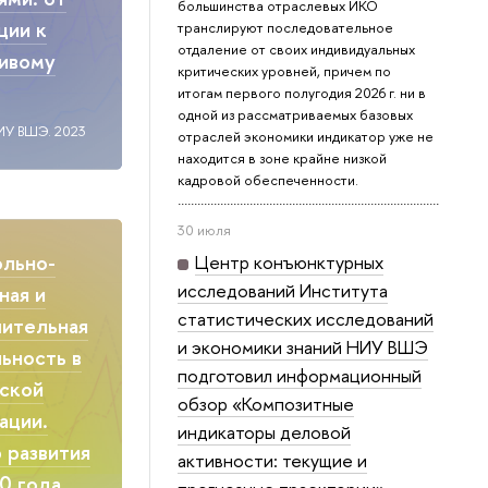
большинства отраслевых ИКО
ции к
транслируют последовательное
отдаление от своих индивидуальных
чивому
критических уровней, причем по
итогам первого полугодия 2026 г. ни в
одной из рассматриваемых базовых
ИУ ВШЭ. 2023
отраслей экономики индикатор уже не
находится в зоне крайне низкой
кадровой обеспеченности.
30 июля
ольно-
Центр конъюнктурных
исследований Института
ная и
статистических исследований
ительная
и экономики знаний НИУ ВШЭ
ьность в
подготовил информационный
ской
обзор «Композитные
ации.
индикаторы деловой
 развития
активности: текущие и
0 года