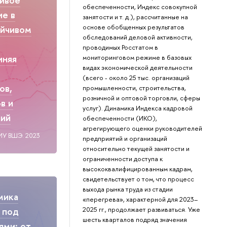
обеспеченности, Индекс совокупной
ие в
занятости и т. д.), рассчитанные на
основе обобщенных результатов
ойчивом
обследований деловой активности,
проводимых Росстатом в
иняя
мониторинговом режиме в базовых
видах экономической деятельности
(всего - около 25 тыс. организаций
ов,
промышленности, строительства,
розничной и оптовой торговли, сферы
в и
услуг). Динамика Индекса кадровой
ний
обеспеченности (ИКО),
агрегирующего оценки руководителей
ИУ ВШЭ. 2023
предприятий и организаций
относительно текущей занятости и
ограниченности доступа к
высококвалифицированным кадрам,
свидетельствует о том, что процесс
выхода рынка труда из стадии
мика
«перегрева», характерной для 2023–
2025 гг., продолжает развиваться. Уже
 под
шесть кварталов подряд значения
ями: от