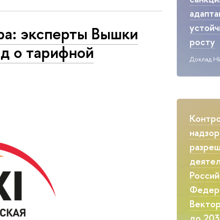
адапта
устой
ра: эксперты Вышки
росту
д о тарифной
Доклад Н
Контр
надзор
разреш
деятел
Россий
Федер
Вектор
до 203