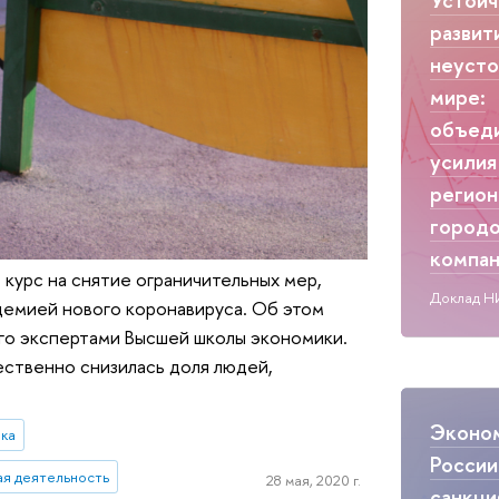
развит
неуст
мире:
объед
усилия
регион
городо
компа
курс на снятие ограничительных мер,
Доклад Н
демией нового коронавируса. Об этом
го экспертами Высшей школы экономики.
ественно снизилась доля людей,
Эконо
ика
России
я деятельность
28 мая, 2020 г.
санкци