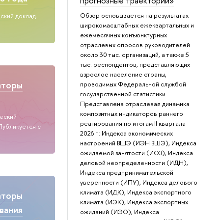
прогнозные траектории»
Обзор основывается на результатах
ский доклад.
широкомасштабных ежеквартальных и
ежемесячных конъюнктурных
отраслевых опросов руководителей
около 30 тыс. организаций, а также 5
тыс. респондентов, представляющих
взрослое население страны,
аторы
проводимых Федеральной службой
государственной статистики.
Представлена отраслевая динамика
композитных индикаторов раннего
ческий
реагирования по итогам II квартала
Публикуется с
2026 г.: Индекса экономических
настроений ВШЭ (ИЭН ВШЭ), Индекса
ожидаемой занятости (ИОЗ), Индекса
деловой неопределенности (ИДН),
Индекса предпринимательской
уверенности (ИПУ), Индекса делового
климата (ИДК), Индекса экспортного
аторы
климата (ИЭК), Индекса экспортных
вания
ожиданий (ИЭО), Индекса