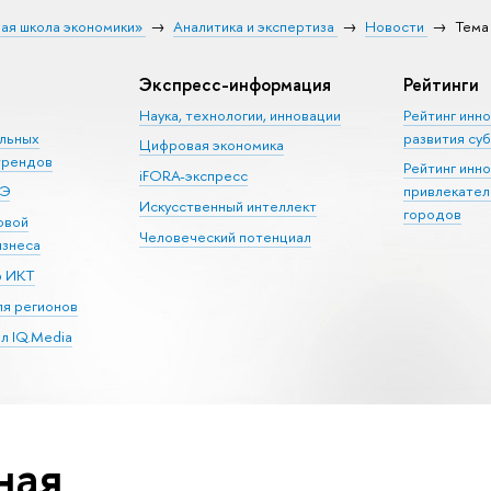
ая школа экономики»
Аналитика и экспертиза
Новости
Тема
Экспресс-информация
Рейтинги
Наука, технологии, инновации
Рейтинг инн
альных
развития су
Цифровая экономика
трендов
Рейтинг инн
iFORA-экспресс
ШЭ
привлекател
Искусственный интеллект
городов
овой
Человеческий потенциал
изнеса
р ИКТ
я регионов
л IQ.Media
ная