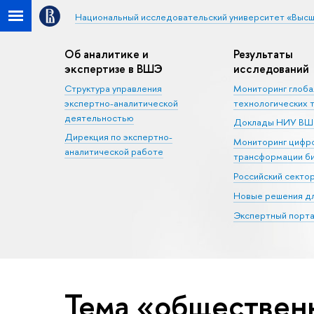
Национальный исследовательский университет «Высш
Об аналитике и
Результаты
экспертизе в ВШЭ
исследований
Структура управления
Мониторинг глоб
экспертно-аналитической
технологических 
деятельностью
Доклады НИУ В
Дирекция по экспертно-
Мониторинг цифр
аналитической работе
трансформации б
Российский секто
Новые решения дл
Экспертный порта
Тема «обществен