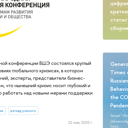
цифрах
кратки
статис
сборн
чной конференции ВШЭ состоялся круглый
Generos
виях глобального кризиса», в котором
Times o
ний, эксперты, представители бизнес-
Russia
м, что нынешний кризис носит глубокий и
Behavio
но работать над новыми мерами поддержки
the CO
Pandem
ии
взгляд ученого
Series "Gl
Generosity
21 мая, 2020 г.
2022