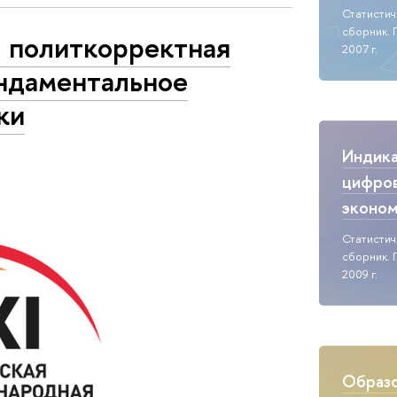
Статисти
сборник. 
: политкорректная
2007 г.
ундаментальное
ки
Индик
цифро
эконо
Статисти
сборник. 
2009 г.
Образо