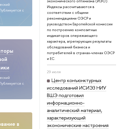
экономического оптимизма (ИЭО).
ческий
Индексы рассчитываются в
Публикуется с
соответствии с общими
рекомендациями ОЭСР и
руководством Европейской комиссии
по построению композитных
индикаторов опережающего
характера, агрегирующих результаты
обследований бизнеса и
аторы
потребителей в странах-членах ОЭСР
вой
и ЕС.
мики
29 июля
ческий
Центр конъюнктурных
Публикуется с
исследований ИСИЭЗ НИУ
ВШЭ подготовил
информационно-
аналитический материал,
характеризующий
вание в
экономические настроения