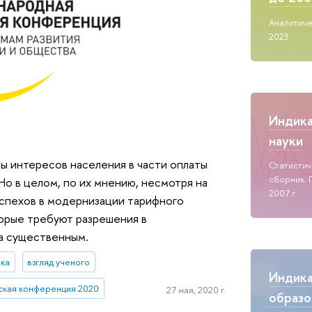
Аналитиче
2023
Индик
науки
ы интересов населения в части оплаты
Статисти
сборник. 
Но в целом, по их мнению, несмотря на
2007 г.
успехов в модернизации тарифного
торые требуют разрешения в
а существенным.
ика
взгляд ученого
Индик
ская конференция 2020
27 мая, 2020 г.
образо