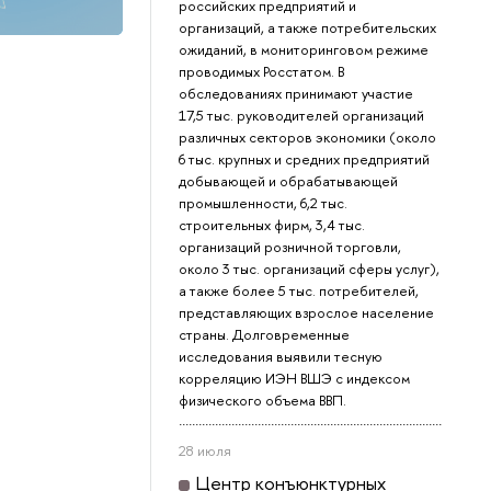
российских предприятий и
организаций, а также потребительских
ожиданий, в мониторинговом режиме
проводимых Росстатом. В
обследованиях принимают участие
17,5 тыс. руководителей организаций
различных секторов экономики (около
6 тыс. крупных и средних предприятий
добывающей и обрабатывающей
промышленности, 6,2 тыс.
строительных фирм, 3,4 тыс.
организаций розничной торговли,
около 3 тыс. организаций сферы услуг),
а также более 5 тыс. потребителей,
представляющих взрослое население
страны. Долговременные
исследования выявили тесную
корреляцию ИЭН ВШЭ с индексом
физического объема ВВП.
28 июля
Центр конъюнктурных