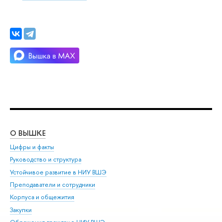
О ВЫШКЕ
ОБ
Цифры и факты
Ли
Руководство и структура
Дов
Устойчивое развитие в НИУ ВШЭ
Ол
Преподаватели и сотрудники
При
Корпуса и общежития
Вы
Закупки
При