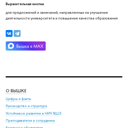
Выразительная кнопка
для предложений и замечаний, направленных на улучшение
деятельности университета и повышение качества образования
О ВЫШКЕ
ОБ
Цифры и факты
Ли
Руководство и структура
Дов
Устойчивое развитие в НИУ ВШЭ
Ол
Преподаватели и сотрудники
При
Корпуса и общежития
Вы