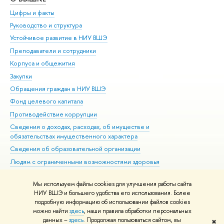
Цифры и факты
Ли
Руководство и структура
Дов
Устойчивое развитие в НИУ ВШЭ
Ол
Преподаватели и сотрудники
При
Корпуса и общежития
Вы
Закупки
При
Обращения граждан в НИУ ВШЭ
Ас
Фонд целевого капитала
До
Противодействие коррупции
Цен
Сведения о доходах, расходах, об имуществе и
Би
обязательствах имущественного характера
Об
Сведения об образовательной организации
Обр
Людям с ограниченными возможностями здоровья
Единая платежная страница
Мы используем файлы cookies для улучшения работы сайта
Работа в Вышке
НИУ ВШЭ и большего удобства его использования. Более
подробную информацию об использовании файлов cookies
можно найти
здесь
, наши правила обработки персональных
данных –
здесь
. Продолжая пользоваться сайтом, вы
✖