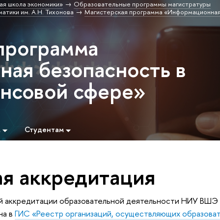
ая школа экономики»
Образовательные программы магистратуры
атики им. А.Н. Тихонова
Магистерская программа «Информационная
программа
ая безопасность в
нсовой сфере»
м
Студентам
ая аккредитация
й аккредитации образовательной деятельности НИУ ВШЭ
на в
ГИС «Реестр организаций, осуществляющих образова