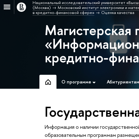
Национальный исследовательский университет «Высш
(Москва)
Московский институт электроники и матем
в кредитно-финансовой сфере»
Оценка качества
Магистерская 
«Информационн
кредитно-фина
О программе
Абитуриента
Государственн
Информация о наличии государственно
образовательным программам размеще