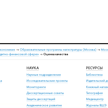
экономики»
→
Образовательные программы магистратуры (Москва)
→
Моск
едитно-финансовой сфере»
→
Оценка качества
НАУКА
РЕСУРСЫ
Научные подразделения
Библиотека
ка
Исследовательские проекты
Издательский 
Мониторинги
Книжный магаз
Диссертационные советы
Типография
Защиты диссертаций
Медиацентр
Академическое развитие
Журналы ВШЭ