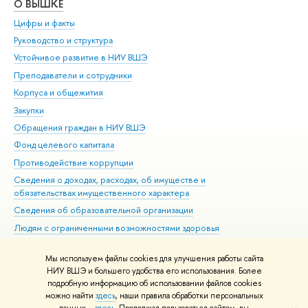
О ВЫШКЕ
ОБ
Цифры и факты
Ли
Руководство и структура
Дов
Устойчивое развитие в НИУ ВШЭ
Ол
Преподаватели и сотрудники
При
Корпуса и общежития
Вы
Закупки
При
Обращения граждан в НИУ ВШЭ
Ас
Фонд целевого капитала
До
Противодействие коррупции
Цен
Сведения о доходах, расходах, об имуществе и
Би
обязательствах имущественного характера
Об
Сведения об образовательной организации
Обр
Людям с ограниченными возможностями здоровья
Единая платежная страница
Мы используем файлы cookies для улучшения работы сайта
Работа в Вышке
НИУ ВШЭ и большего удобства его использования. Более
подробную информацию об использовании файлов cookies
можно найти
здесь
, наши правила обработки персональных