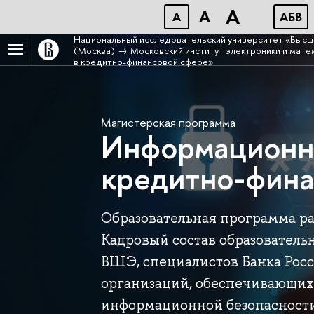
A
A
A
АБВ
Национальный исследовательский университет «Высш
(Москва)
Московский институт электроники и матем
в кредитно-финансовой сфере»
Магистерская программа
Информационна
кредитно-фина
Образовательная программа ра
Кадровый состав образовател
ВШЭ, специалистов Банка Росс
организаций, обеспечивающих
информационной безопасности