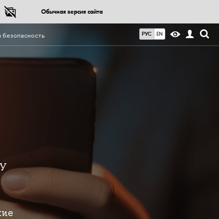
Обычная версия сайта
РУС
EN
 безопасность
ИУ
кие