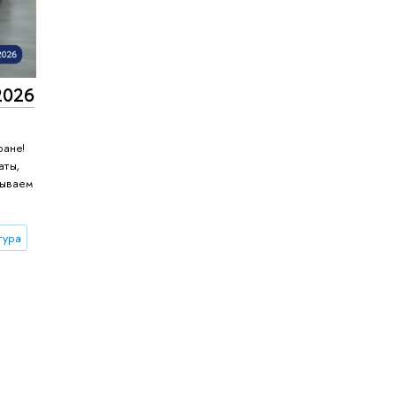
 2026
ране!
аты,
зываем
тура