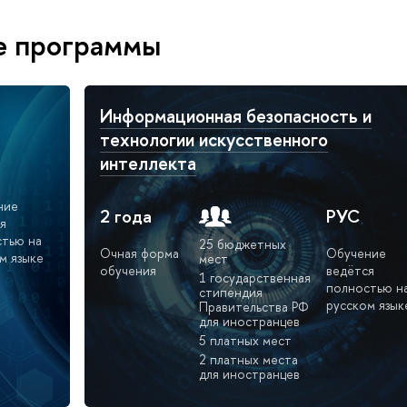
е программы
Информационная безопасность и
технологии искусственного
интеллекта
ние
2 года
РУС
я
тью на
25 бюджетных
Очная форма
Обучение
м языке
мест
обучения
ведётся
1 государственная
полностью н
стипендия
русском язык
Правительства РФ
для иностранцев
5 платных мест
2 платных места
для иностранцев