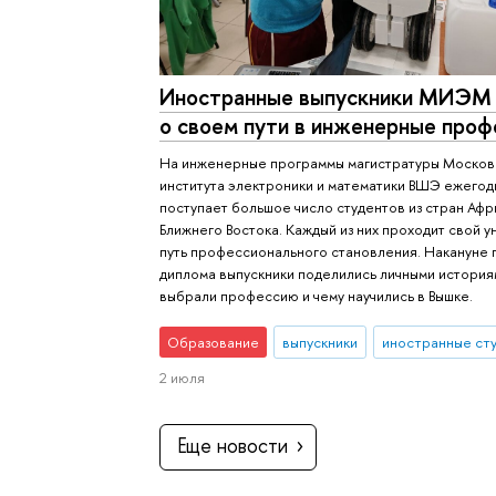
Иностранные выпускники МИЭ
о своем пути в инженерные проф
На инженерные программы магистратуры Москов
института электроники и математики ВШЭ ежегод
поступает большое число студентов из стран Афр
Ближнего Востока. Каждый из них проходит свой у
путь профессионального становления. Накануне 
диплома выпускники поделились личными историям
выбрали профессию и чему научились в Вышке.
Образование
выпускники
иностранные ст
2 июля
Еще новости