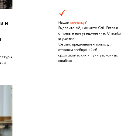
и и
Нашли
опечатку
?
Выделите её, нажмите Ctrl+Enter и
отправьте нам уведомление. Спасибо
й
за участие!
Сервис предназначен только для
отправки сообщений об
орфографических и пунктуационных
ратуры
ошибках.
ть в