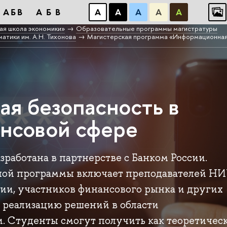
АБВ
АБВ
А
А
А
А
А
ая школа экономики»
Образовательные программы магистратуры
атики им. А.Н. Тихонова
Магистерская программа «Информационная
я безопасность в
нсовой сфере
зработана в партнерстве с Банком России.
ьной программы включает преподавателей Н
ии, участников финансового рынка и других
 реализацию решений в области
. Студенты смогут получить как теоретичес