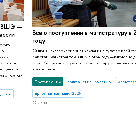
М ВШЭ —
Все о поступлении в магистратуру в
ессии
году
ского
но
20 июня началась приемная кампания в вузах по всей ст
ики и
Как стать магистрантом Вышки в этом году — ключевые д
никальный
способы подачи документов и многое другое, — расска
получения
в материале.
и о том, как
Поступающим
приглашение к участию
магистра
приемная кампания 2026
уденты
22 июня