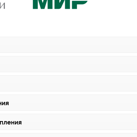
ния
упления