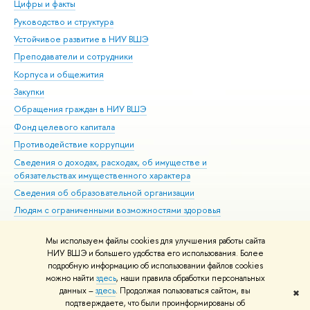
Цифры и факты
Ли
Руководство и структура
Дов
Устойчивое развитие в НИУ ВШЭ
Ол
Преподаватели и сотрудники
При
Корпуса и общежития
Вы
Закупки
При
Обращения граждан в НИУ ВШЭ
Ас
Фонд целевого капитала
До
Противодействие коррупции
Цен
Сведения о доходах, расходах, об имуществе и
Би
обязательствах имущественного характера
Об
Сведения об образовательной организации
Обр
Людям с ограниченными возможностями здоровья
Единая платежная страница
Мы используем файлы cookies для улучшения работы сайта
Работа в Вышке
НИУ ВШЭ и большего удобства его использования. Более
подробную информацию об использовании файлов cookies
можно найти
здесь
, наши правила обработки персональных
данных –
здесь
. Продолжая пользоваться сайтом, вы
✖
Редактору
подтверждаете, что были проинформированы об