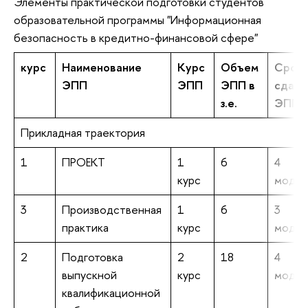
Элементы практической подготовки студентов
образовательной программы "Информационная
безопасность в кредитно-финансовой сфере"
курс
Наименование
Курс
Объем
Срок
ЭПП
ЭПП
ЭПП в
сдачи
з.е.
ЭПП
Прикладная траектория
1
ПРОЕКТ
1
6
4
курс
модул
3
Производственная
1
6
3
практика
курс
модул
2
Подготовка
2
18
4
выпускной
курс
модул
квалификационной