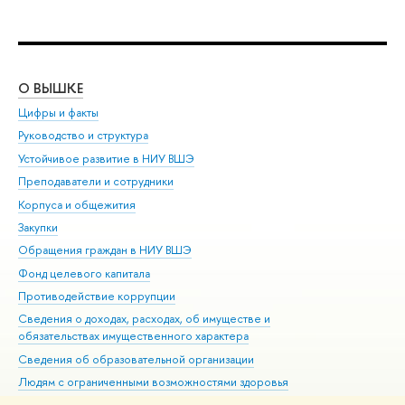
О ВЫШКЕ
ОБ
Цифры и факты
Ли
Руководство и структура
Дов
Устойчивое развитие в НИУ ВШЭ
Ол
Преподаватели и сотрудники
При
Корпуса и общежития
Вы
Закупки
При
Обращения граждан в НИУ ВШЭ
Ас
Фонд целевого капитала
До
Противодействие коррупции
Цен
Сведения о доходах, расходах, об имуществе и
Би
обязательствах имущественного характера
Об
Сведения об образовательной организации
Обр
Людям с ограниченными возможностями здоровья