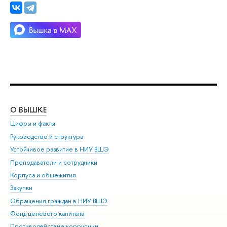
О ВЫШКЕ
ОБ
Цифры и факты
Ли
Руководство и структура
Дов
Устойчивое развитие в НИУ ВШЭ
Ол
Преподаватели и сотрудники
При
Корпуса и общежития
Вы
Закупки
При
Обращения граждан в НИУ ВШЭ
Ас
Фонд целевого капитала
До
Противодействие коррупции
Цен