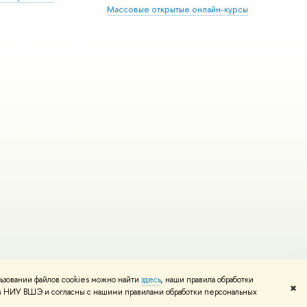
Массовые открытые онлайн-курсы
ьзовании файлов cookies можно найти
здесь
, наши правила обработки
Редактору
✖
том НИУ ВШЭ и согласны с нашими правилами обработки персональных