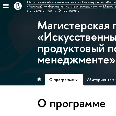
Национальный исследовательский университет «Высш
(Москва)
Факультет компьютерных наук
Магисте
менеджменте»
О программе
Магистерская 
«Искусственны
продуктовый п
менеджменте»
О программе
Абитуриентам
О программе