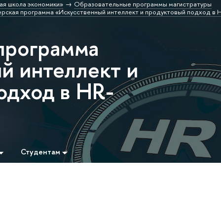
ая школа экономики»
Образовательные программы магистратуры
рская программа «Искусственный интеллект и продуктовый подход в 
программа
й интеллект и
одход в HR-
Студентам