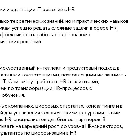
ки и адаптации IT-решений в HR.
ько теоретических знаний, но и практических навыков 
никам успешно решать сложные задачи в сфере HR, 
эффективность работы с персоналом с 
ических решений.
Искусственный интеллект и продуктовый подход в
икальными компетенциями, позволяющими им занимать 
IT. Они смогут работать HR-аналитиками, 
ми по трансформации HR-процессов с 
 обучения.
ых компаниях, цифровых стартапах, консалтинге и в 
 для управления человеческими ресурсами. Таким 
ю HR-специалистов для бизнес-партнеров. В 
ывать на карьерный рост до уровня HR-директоров, 
ультантов по цифровизации в HR.