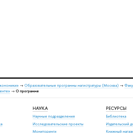
экономики»
→
Образовательные программы магистратуры (Москва)
→
Факу
менте»
→
О программе
НАУКА
РЕСУРСЫ
Научные подразделения
Библиотека
ка
Исследовательские проекты
Издательский 
Мониторинги
Книжный магаз