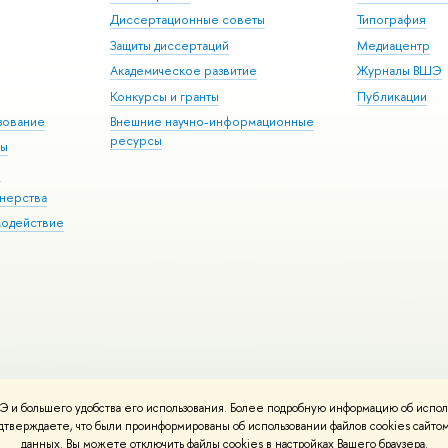
Диссертационные советы
Типография
Защиты диссертаций
Медиацентр
Академическое развитие
Журналы ВШЭ
Конкурсы и гранты
Публикации
зование
Внешние научно-информационные
ресурсы
ры
Э
нерства
модействие
 и большего удобства его использования. Более подробную информацию об испол
ния материалов
Политика конфиденциальности
Карта сайта
подтверждаете, что были проинформированы об использовании файлов cookies сай
 ВШЭ
данных. Вы можете отключить файлы cookies в настройках Вашего браузера.