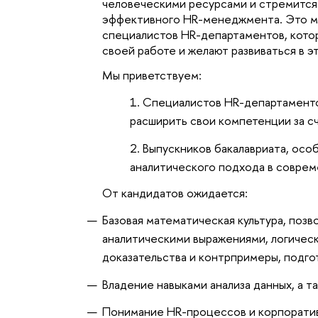
человеческими ресурсами и стремится у
эффективного HR-менеджмента. Это мож
специалистов HR-департаментов, котор
своей работе и желают развиваться в э
Мы приветствуем:
Специалистов HR-департаменто
расширить свои компетенции за сч
Выпускников бакалавриата, особ
аналитического подхода в совре
От кандидатов ожидается:
Базовая математическая культура, позв
аналитическими выражениями, логичес
доказательства и контрпримеры, подгот
Владение навыками анализа данных, а та
Понимание HR-процессов и корпорати