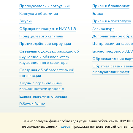
Преподаватели и сотрудники
Прием в бакалавриат
Корпуса и общежития
Вышка+
Закупки
Прием в магистратуру
Обращения граждан в НИУ ВШЭ
Аспирантура
Фонд целевого капитала
Дополнительное обра
Противодействие коррупции
Центр развития карье
Сведения о доходах, расходах, об
Бизнес-инкубатор ВШ
имуществе и обязательствах
Образовательные парт
имущественного характера
Обратная связь и взаи
Сведения об образовательной
с получателями услуг
организации
Людям с ограниченными
возможностями здоровья
Единая платежная страница
Работа в Вышке
Мы используем файлы cookies для улучшения работы сайта НИУ ВШЭ
© НИУ ВШЭ 1993–2026
Адреса и контакты
Условия использова
персональных данных –
здесь
. Продолжая пользоваться сайтом, вы 
Шрифты HSE Sans и HSE Slab разработаны в
Школе дизайна НИУ