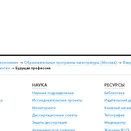
экономики»
→
Образовательные программы магистратуры (Москва)
→
Факу
менте»
→
Будущая профессия
НАУКА
РЕСУРСЫ
Научные подразделения
Библиотека
ка
Исследовательские проекты
Издательский 
Мониторинги
Книжный магаз
Диссертационные советы
Типография
Защиты диссертаций
Медиацентр
Академическое развитие
Журналы ВШЭ