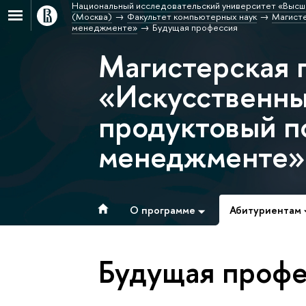
Национальный исследовательский университет «Высш
(Москва)
Факультет компьютерных наук
Магисте
менеджменте»
Будущая профессия
Магистерская 
«Искусственны
продуктовый п
менеджменте»
О программе
Абитуриентам
Будущая профе