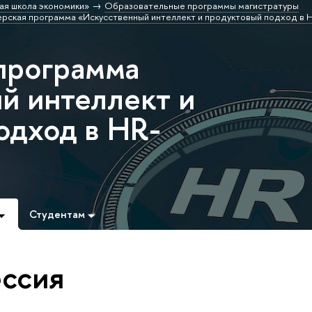
ая школа экономики»
Образовательные программы магистратуры
рская программа «Искусственный интеллект и продуктовый подход в 
программа
й интеллект и
одход в HR-
Студентам
ссия