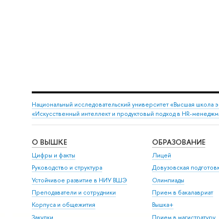
Национальный исследовательский университет «Высшая школа 
«Искусственный интеллект и продуктовый подход в HR-менедж
О ВЫШКЕ
ОБРАЗОВАНИЕ
Цифры и факты
Лицей
Руководство и структура
Довузовская подготов
Устойчивое развитие в НИУ ВШЭ
Олимпиады
Преподаватели и сотрудники
Прием в бакалавриат
Корпуса и общежития
Вышка+
Закупки
Прием в магистратуру