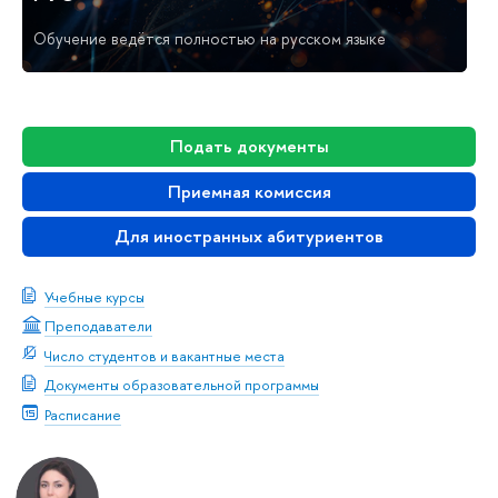
Обучение ведётся полностью на русском языке
Подать документы
Приемная комиссия
Для иностранных абитуриентов
Учебные курсы
Преподаватели
Число студентов и вакантные места
Документы образовательной программы
Расписание