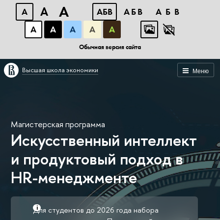
A
A
A
АБВ
АБВ
АБВ
А
А
А
А
А
Обычная версия сайта
Высшая школа экономики
Меню
Магистерская программа
Искусственный интеллект
и продуктовый подход в
HR-менеджменте
Для студентов до 2026 года набора