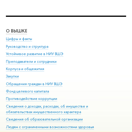
О ВЫШКЕ
ОБ
Цифры и факты
Ли
Руководство и структура
Дов
Устойчивое развитие в НИУ ВШЭ
Ол
Преподаватели и сотрудники
При
Корпуса и общежития
Вы
Закупки
При
Обращения граждан в НИУ ВШЭ
Ас
Фонд целевого капитала
До
Противодействие коррупции
Цен
Сведения о доходах, расходах, об имуществе и
Би
обязательствах имущественного характера
Об
Сведения об образовательной организации
Обр
Людям с ограниченными возможностями здоровья