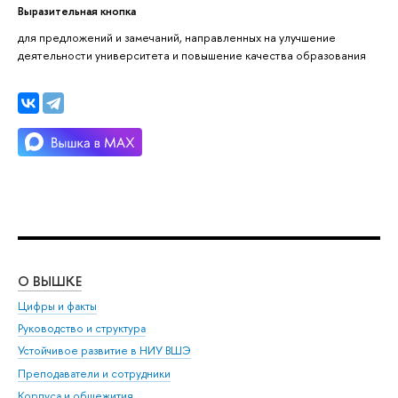
Выразительная кнопка
для предложений и замечаний, направленных на улучшение
деятельности университета и повышение качества образования
О ВЫШКЕ
ОБ
Цифры и факты
Ли
Руководство и структура
Дов
Устойчивое развитие в НИУ ВШЭ
Ол
Преподаватели и сотрудники
При
Корпуса и общежития
Вы