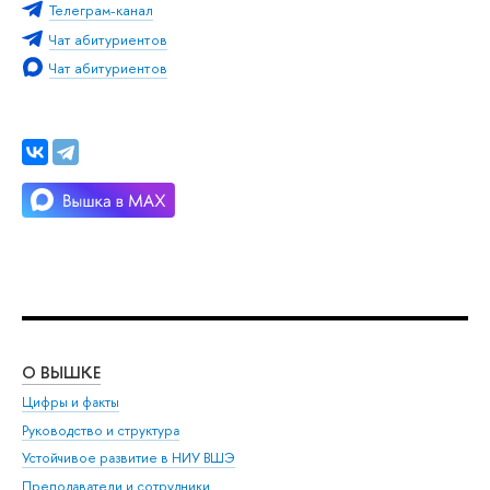
Телеграм-канал
Чат абитуриентов
Чат абитуриентов
О ВЫШКЕ
ОБ
Цифры и факты
Ли
Руководство и структура
Дов
Устойчивое развитие в НИУ ВШЭ
Ол
Преподаватели и сотрудники
При