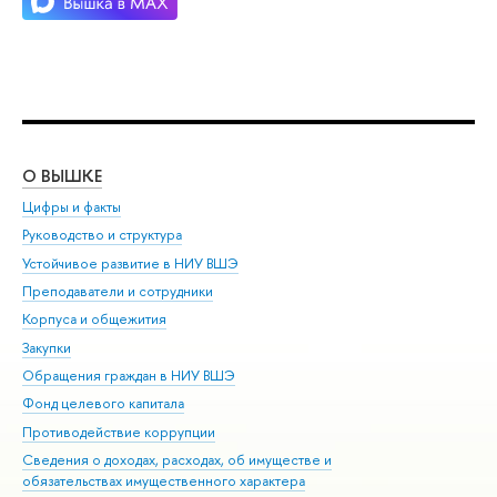
О ВЫШКЕ
ОБ
Цифры и факты
Ли
Руководство и структура
Дов
Устойчивое развитие в НИУ ВШЭ
Ол
Преподаватели и сотрудники
При
Корпуса и общежития
Вы
Закупки
При
Обращения граждан в НИУ ВШЭ
Ас
Фонд целевого капитала
До
Противодействие коррупции
Цен
Сведения о доходах, расходах, об имуществе и
Би
обязательствах имущественного характера
Об