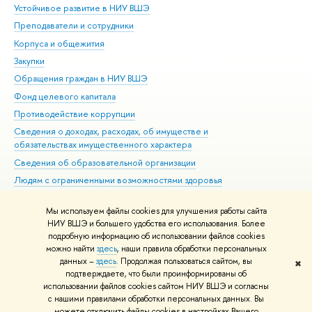
Устойчивое развитие в НИУ ВШЭ
Ол
Преподаватели и сотрудники
При
Корпуса и общежития
Вы
Закупки
При
Обращения граждан в НИУ ВШЭ
Ас
Фонд целевого капитала
До
Противодействие коррупции
Цен
Сведения о доходах, расходах, об имуществе и
Би
обязательствах имущественного характера
Об
Сведения об образовательной организации
Обр
Людям с ограниченными возможностями здоровья
Единая платежная страница
Мы используем файлы cookies для улучшения работы сайта
Работа в Вышке
НИУ ВШЭ и большего удобства его использования. Более
подробную информацию об использовании файлов cookies
можно найти
здесь
, наши правила обработки персональных
данных –
здесь
. Продолжая пользоваться сайтом, вы
✖
Редактору
подтверждаете, что были проинформированы об
© НИУ ВШЭ 1993–2026
Адреса и контакты
Условия использования
использовании файлов cookies сайтом НИУ ВШЭ и согласны
с нашими правилами обработки персональных данных. Вы
материалов
Политика конфиденциальности
Карта сайта
можете отключить файлы cookies в настройках Вашего