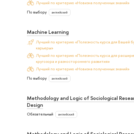
Лучший по критерию «Новизна полученных знаний»
По выбору
английский
Machine Learning
Лучший по критерию «Полезность курса для Вашей б
карьеры»
Лучший по критерию «Полезность курса для расшир
кругозора и разностороннего развития»
Лучший по критерию «Новизна полученных знаний»
По выбору
английский
Methodology and Logic of Sociological Resea
Design
Обязательный
английский
Methodology and Logic of Sociological Resea