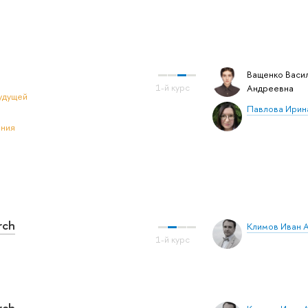
Ващенко Васи
Андреевна
удущей
Павлова Ирин
ения
rch
Климов Иван 
rch