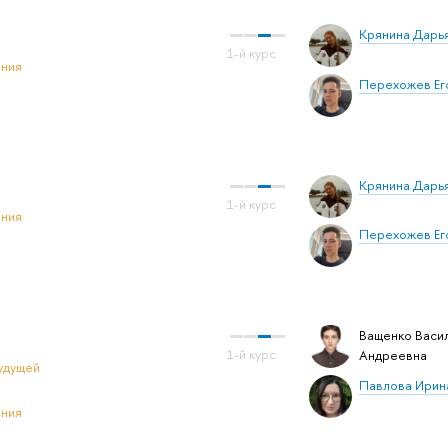
Крянина Дарь
ения
Перехожев Ег
Крянина Дарь
ения
Перехожев Ег
Ващенко Васи
Андреевна
удущей
Павлова Ирин
ения