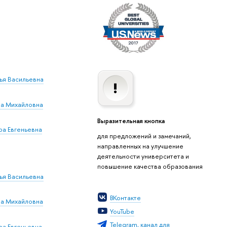
ья Васильевна
а Михайловна
Выразительная кнопка
ра Евгеньевна
для предложений и замечаний,
направленных на улучшение
деятельности университета и
повышение качества образования
ья Васильевна
ВКонтакте
а Михайловна
YouTube
Telegram, канал для
ра Евгеньевна