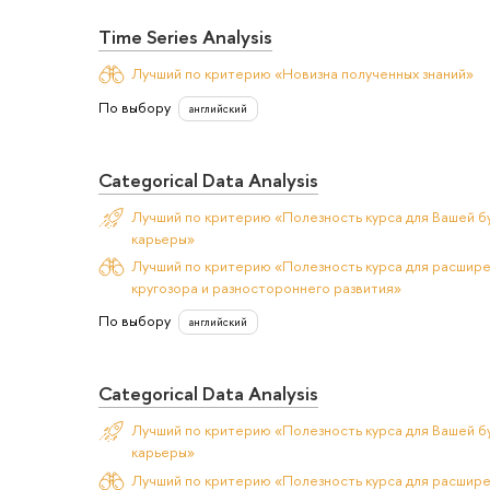
Time Series Analysis
Лучший по критерию «Новизна полученных знаний»
По выбору
английский
Categorical Data Analysis
Лучший по критерию «Полезность курса для Вашей б
карьеры»
Лучший по критерию «Полезность курса для расшир
кругозора и разностороннего развития»
По выбору
английский
Categorical Data Analysis
Лучший по критерию «Полезность курса для Вашей б
карьеры»
Лучший по критерию «Полезность курса для расшир