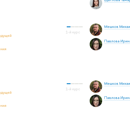
Мешков Михаи
удущей
Павлова Ирин
ения
Мешков Михаи
удущей
Павлова Ирин
ения