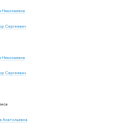
я Николаевна
ор Сергеевич
я Николаевна
ор Сергеевич
лиса
а Анатольевна