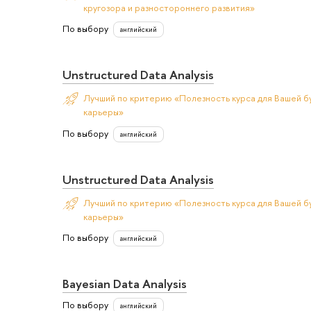
кругозора и разностороннего развития»
По выбору
английский
Unstructured Data Analysis
Лучший по критерию «Полезность курса для Вашей б
карьеры»
По выбору
английский
Unstructured Data Analysis
Лучший по критерию «Полезность курса для Вашей б
карьеры»
По выбору
английский
Bayesian Data Analysis
По выбору
английский