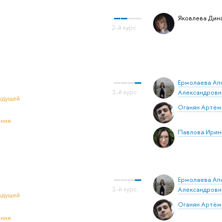
Яковлева Дин
Ермолаева Ап
Александровн
удущей
Оганян Артём
ения
Павлова Ирин
Ермолаева Ап
Александровн
удущей
Оганян Артём
ения