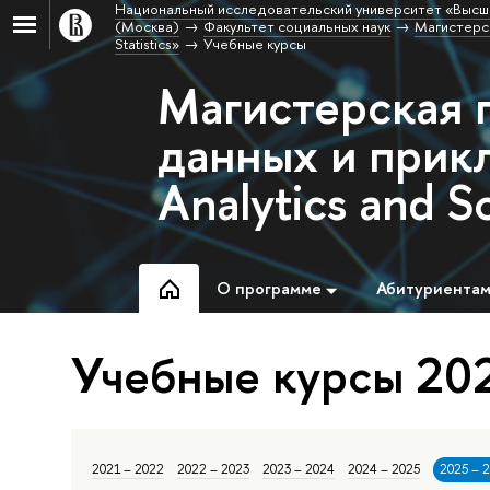
Национальный исследовательский университет «Высш
(Москва)
Факультет социальных наук
Магистерск
Statistics»
Учебные курсы
Магистерская 
данных и прикл
Analytics and So
О программе
Абитуриента
Учебные курсы 202
2021 – 2022
2022 – 2023
2023 – 2024
2024 – 2025
2025 – 