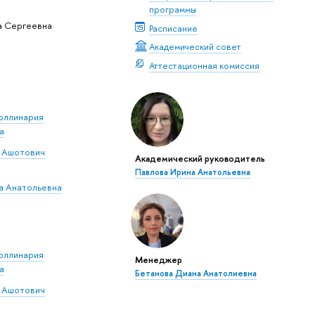
программы
а Сергеевна
Расписание
Академический совет
Аттестационная комиссия
оллинария
а
 Ашотович
Академический руководитель
Павлова Ирина Анатольевна
а Анатольевна
оллинария
Менеджер
а
Бетанова Диана Анатолиевна
 Ашотович