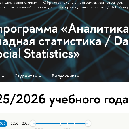
ая школа экономики»
Образовательные программы магистратуры
ая программа «Аналитика данных и прикладная статистика / Data Analyti
программа «Аналитика
адная статистика / Da
cial Statistics»
м
Студентам
Выпускникам
5/2026 учебного года
2026
2026 – 2027