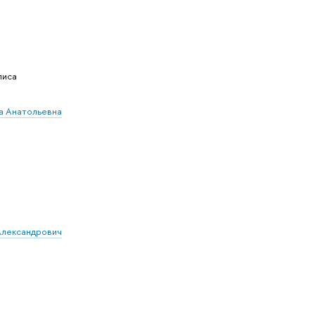
лиса
а Анатольевна
Александрович