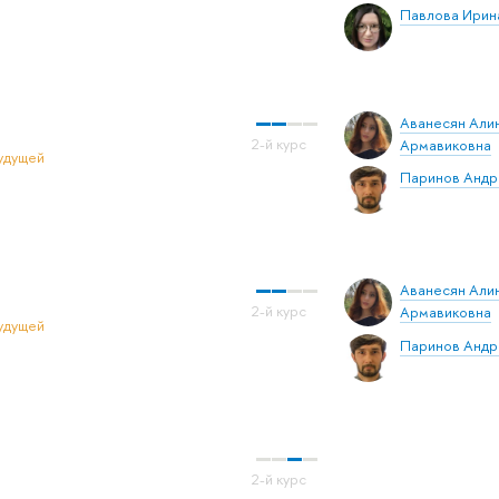
Павлова Ирин
Аванесян Али
Армавиковна
удущей
Паринов Андр
Аванесян Али
Армавиковна
удущей
Паринов Андр