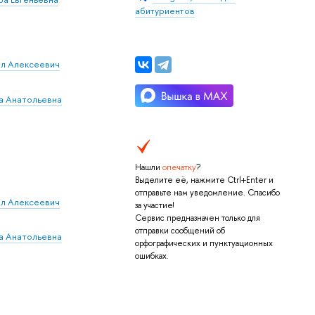
абитуриентов
л Алексеевич
а Анатольевна
Нашли
опечатку
?
Выделите её, нажмите Ctrl+Enter и
отправьте нам уведомление. Спасибо
л Алексеевич
за участие!
Сервис предназначен только для
отправки сообщений об
а Анатольевна
орфографических и пунктуационных
ошибках.