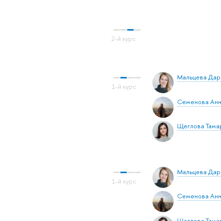
Мальцева Дар
Семенова Анн
Щеглова Тама
Мальцева Дар
Семенова Анн
Щеглова Тама