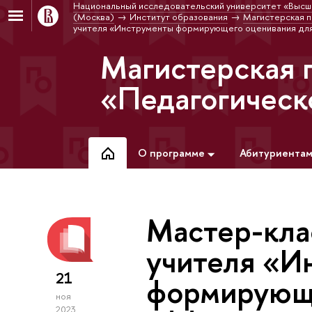
Национальный исследовательский университет «Высш
(Москва)
Институт образования
Магистерская 
учителя «Инструменты формирующего оценивания для
Магистерская 
«Педагогическ
О программе
Абитуриента
Мастер-кла
учителя «И
21
формирующе
ноя
2023