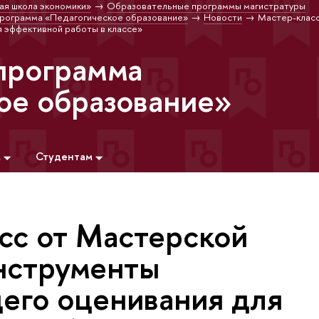
ая школа экономики»
Образовательные программы магистратуры
программа «Педагогическое образование»
Новости
Мастер-клас
 эффективной работы в классе»
программа
ое образование»
м
Студентам
сс от Мастерской
нструменты
го оценивания для