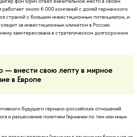
дигер фон Фрич отвел значительное место в своем
и работает около 6 000 компаний с долей германского
тся страной с большим инвестиционным потенциалом, и
следит за инвестиционным климатом в России.
жнему заинтересована в стратегическом долгосрочном
о — внести свою лепту в мирное
ие в Европе
зитивного будущего германо-российских отношений
ога и разъяснение политики Германии по тем или иным
с по поводу политики Германии в отношении беженцев из