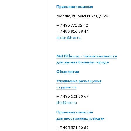
Приемная комиссия
Москва, ул. Мясницкая, д. 20
+ 7 495 771 32 42
+ 7 495 916 88 44
abitur@hse.ru
MyHSEhouse - твои возможности
для жизни в большом городе
Общежития
Управление размещения
студентов
+ 7 495 531 00 67
sho@hse.ru
Приемная комиссия
для иностранных граждан
+ 7 495 531 00 59