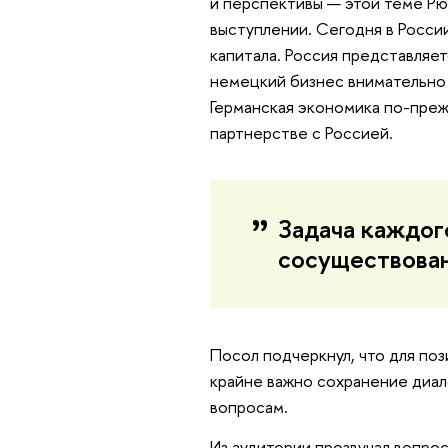
и перспективы — этой теме Рю
выступлении. Сегодня в Росси
капитала. Россия представляе
немецкий бизнес внимательно 
Германская экономика по-пре
партнерстве с Россией.
Задача каждог
сосуществован
Посол подчеркнул, что для по
крайне важно сохранение диал
вопросам.
Из аудитории прозвучал вопро