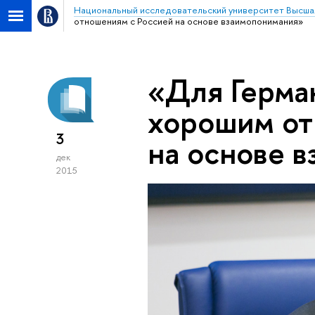
Национальный исследовательский университет Высша
отношениям с Россией на основе взаимопонимания»
«Для Герма
хорошим от
3
на основе 
дек
2015