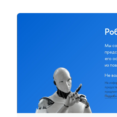
Ро
Мы со
предс
его о
из по
Не во
На инфо
предоста
предпочт
Подроб