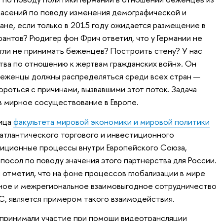
опасений по поводу изменения демографической и
ане, если только в 2015 году ожидается размещение в
антов? Рюдигер фон Фрич ответил, что у Германии не
огли не принимать беженцев? Построить стену? У нас
тва по отношению к жертвам гражданских войн». Он
беженцы должны распределяться среди всех стран —
роться с причинами, вызвавшими этот поток. Задача
в мирное сосуществование в Европе.
ница
факультета мировой экономики и мировой политики
атлантического торгового и инвестиционного
тиционные процессы внутри Европейского Союза,
посол по поводу значения этого партнерства для России.
 отметил, что на фоне процессов глобализации в мире
ьное и межрегиональное взаимовыгодное сотрудничество
ЕС, является примером такого взаимодействия.
 принимали участие при помощи видеотрансляции