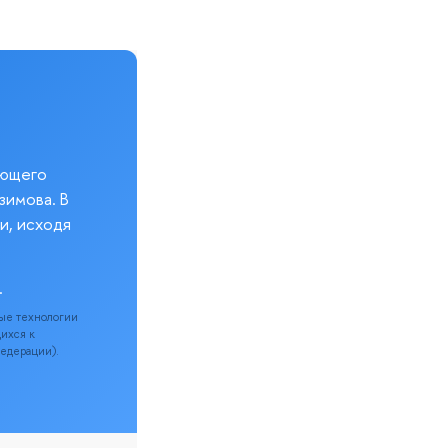
еющего
зимова. В
и, исходя
.
ые технологии
щихся к
Федерации).