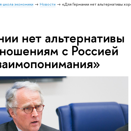
я школа экономики
Новости
«Для Германии нет альтернативы хо
нии нет альтернативы
ношениям с Россией
взаимопонимания»