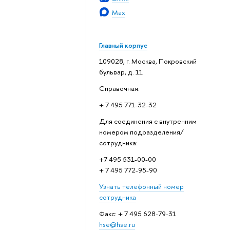
Max
Главный корпус
109028, г. Москва, Покровский
бульвар, д. 11
Справочная:
+ 7 495 771-32-32
Для соединения с внутренним
номером подразделения/
сотрудника:
+7 495 531-00-00
+ 7 495 772-95-90
Узнать телефонный номер
сотрудника
Факс: + 7 495 628-79-31
hse@hse.ru