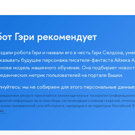
бот Гэри рекомендует
здали робота Гэри и назвали его в честь Гэри Селдона, ум
казывать будущее персонажа писателя-фантаста Айзека А
снове модель машинного обучения. Она подбирает новост
веденческих метрик пользователей на портале Вышки.
лнуйтесь: мы не собираем для этого персональные данные
рмационном ресурсе применяются рекомендательные технологии (информационн
вления информации на основе сбора, систематизации и анализа сведений, относя
ениям пользователей сети «Интернет», находящихся на территории Российской 
нее…