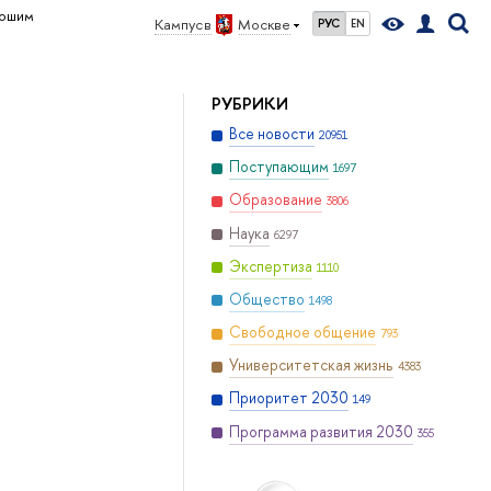
рошим
Кампус в
Москве
РУС
EN
РУБРИКИ
Все новости
20951
Поступающим
1697
Образование
3806
Наука
6297
Экспертиза
1110
Общество
1498
Свободное общение
793
Университетская жизнь
4383
Приоритет 2030
149
Программа развития 2030
355