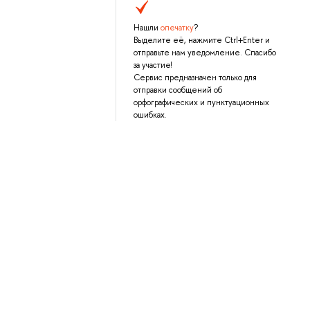
Нашли
опечатку
?
Выделите её, нажмите Ctrl+Enter и
отправьте нам уведомление. Спасибо
за участие!
Сервис предназначен только для
отправки сообщений об
орфографических и пунктуационных
ошибках.