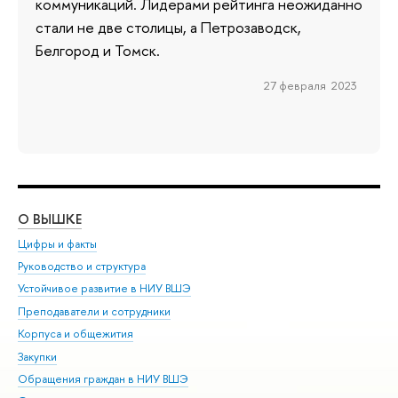
коммуникаций. Лидерами рейтинга неожиданно
стали не две столицы, а Петрозаводск,
Белгород и Томск.
27 февраля 2023
О ВЫШКЕ
ОБ
Цифры и факты
Ли
Руководство и структура
Дов
Устойчивое развитие в НИУ ВШЭ
Ол
Преподаватели и сотрудники
При
Корпуса и общежития
Вы
Закупки
При
Обращения граждан в НИУ ВШЭ
Ас