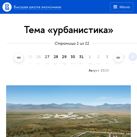
Высшая школа экономики
Меню
Тема «урбанистика»
Страница 1 из 11
22
23
24
25
26
27
28
29
30
31
1
2
3
4
5
6
ср
чт
пт
сб
вс
пн
вт
ср
чт
пт
сб
вс
пн
вт
ср
чт
Август 2026