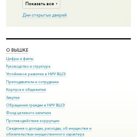
Показать все
Дни открытых дверей
О ВЫШКЕ
ОБ
Цифры и факты
Ли
Руководство и структура
Дов
Устойчивое развитие в НИУ ВШЭ
Ол
Преподаватели и сотрудники
При
Корпуса и общежития
Вы
Закупки
При
Обращения граждан в НИУ ВШЭ
Ас
Фонд целевого капитала
До
Противодействие коррупции
Цен
Сведения о доходах, расходах, об имуществе и
Би
обязательствах имущественного характера
Об